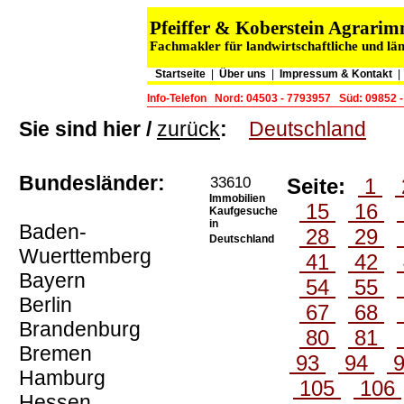
Pfeiffer & Koberstein Agrar
Fachmakler für landwirtschaftliche und lä
Startseite
|
Über uns
|
Impressum & Kontakt
Info-Telefon
Nord: 04503 - 7793957
Süd: 09852 
Sie sind hier /
zurück
:
Deutschland
Bundesländer:
33610
Seite:
1
Immobilien
15
16
Kaufgesuche
in
Baden-
28
29
Deutschland
Wuerttemberg
41
42
Bayern
54
55
Berlin
67
68
Brandenburg
80
81
Bremen
93
94
Hamburg
105
106
Hessen