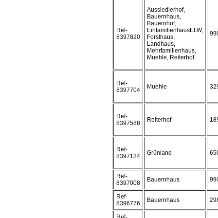
Aussiedlerhof,
Bauernhaus,
Bauernhof,
Ref-
EinfamilienhausELW,
99
8397820
Forsthaus,
Landhaus,
Mehrfamilienhaus,
Muehle, Reiterhof
Ref-
Muehle
32
8397704
Ref-
Reiterhof
18
8397588
Ref-
Grünland
65
8397124
Ref-
Bauernhaus
99
8397008
Ref-
Bauernhaus
29
8396776
Ref-