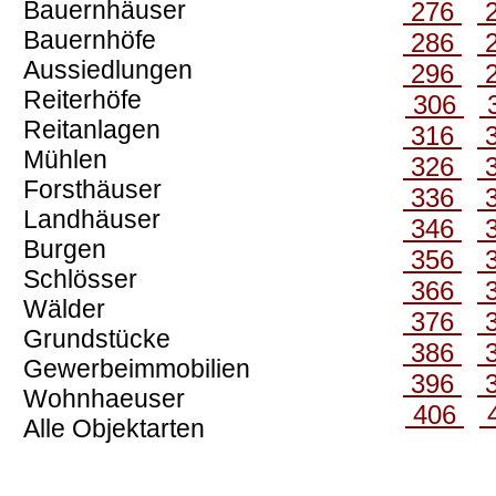
Bauernhäuser
276
Bauernhöfe
286
Aussiedlungen
296
Reiterhöfe
306
Reitanlagen
316
Mühlen
326
Forsthäuser
336
Landhäuser
346
Burgen
356
Schlösser
366
Wälder
376
Grundstücke
386
Gewerbeimmobilien
396
Wohnhaeuser
406
Alle Objektarten