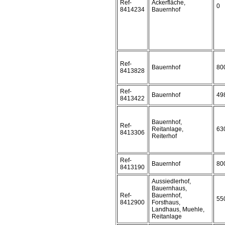
Ref-
Ackerfläche,
0
8414234
Bauernhof
Ref-
Bauernhof
80
8413828
Ref-
Bauernhof
49
8413422
Bauernhof,
Ref-
Reitanlage,
63
8413306
Reiterhof
Ref-
Bauernhof
80
8413190
Aussiedlerhof,
Bauernhaus,
Ref-
Bauernhof,
55
8412900
Forsthaus,
Landhaus, Muehle,
Reitanlage