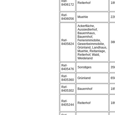
Ref-
Reiterhof
18
8406172
Ref-
Muehle
22
8406056
Ackerfläche,
Aussiedlerhof,
Bauernhaus,
Bauernhof,
Ref-
Ferienimmobilie,
38
8405824
Gewerbeimmobilie,
Grünland, Landhaus,
Muehle, Reitanlage,
Reiterhof, Wald,
Weideland
Ref-
Sonstiges
35
8405476
Ref-
Grünland
65
8405360
Ref-
Bauernhof
18
8405302
Ref-
Reiterhof
18
8405244