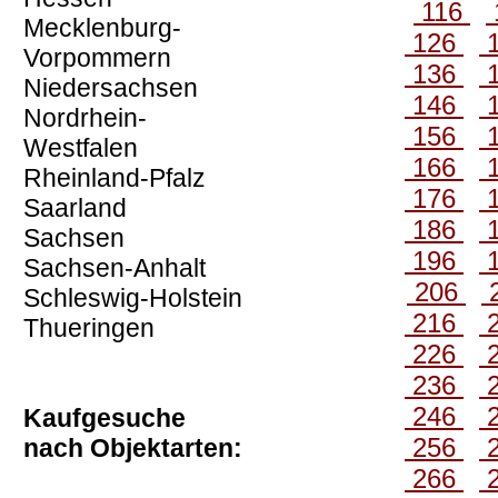
116
Mecklenburg-
126
Vorpommern
136
Niedersachsen
146
Nordrhein-
156
Westfalen
166
Rheinland-Pfalz
176
Saarland
186
Sachsen
196
Sachsen-Anhalt
206
Schleswig-Holstein
216
Thueringen
226
236
246
Kaufgesuche
256
nach Objektarten:
266