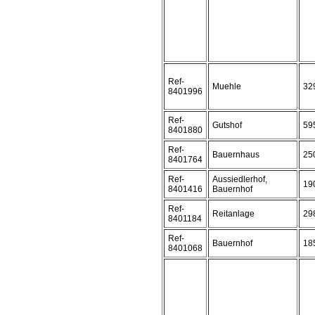
Ref-
Muehle
32
8401996
Ref-
Gutshof
59
8401880
Ref-
Bauernhaus
25
8401764
Ref-
Aussiedlerhof,
19
8401416
Bauernhof
Ref-
Reitanlage
29
8401184
Ref-
Bauernhof
18
8401068