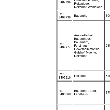
Grünland, Muehle,
0
8407796
Reitanlage,
Reiterhof, Weideland
Ref-
Bauernhof
80
8407738
Aussiedlerhof,
Bauernhaus,
Bauernhof,
Ref-
Forsthaus,
98
8407274
Gewerbeimmobilie,
Gutshof, Muehle,
Reiterhof
Ref-
Reiterhof
54
8407216
Ref-
Bauernhof, Burg,
37
8406868
Landhaus