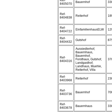
Ref-
Bauernhof
33
8405070
Ref-
Reiterhof
18
8404838
Ref-
EinfamilienhausELW
12
8404722
Ref-
Gutshof
87
8404432
Aussiedlerhof,
Bauernhaus,
Bauernhof,
Ref-
Forsthaus, Gutshof,
37
8404316
Landgasthof,
Landhaus, Muehle,
Reiterhof, Villa
Ref-
Reiterhof
23
8403968
Ref-
Bauernhof
70
8403736
Ref-
Bauernhaus
33
8403678