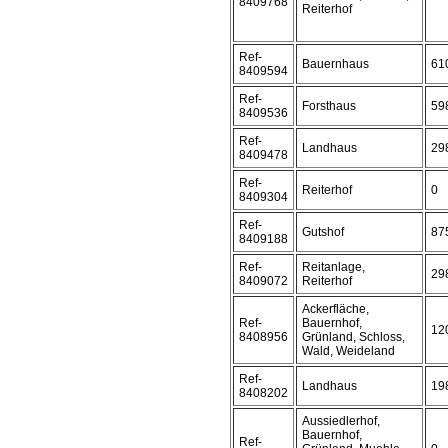
8409768
Reiterhof
Ref-
Bauernhaus
61
8409594
Ref-
Forsthaus
59
8409536
Ref-
Landhaus
29
8409478
Ref-
Reiterhof
0
8409304
Ref-
Gutshof
87
8409188
Ref-
Reitanlage,
29
8409072
Reiterhof
Ackerfläche,
Ref-
Bauernhof,
12
8408956
Grünland, Schloss,
Wald, Weideland
Ref-
Landhaus
19
8408202
Aussiedlerhof,
Bauernhof,
Ref-