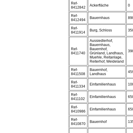
Ref-
Ackerfläche
0
8412842
Ref-
Bauernhaus
89
8412494
Ref-
Burg, Schloss
35
8411914
Aussiedlerhof,
Bauernhaus,
Ref-
Bauernhof,
39
8411740
Grünland, Landhaus,
Muehle, Reitanlage,
Reiterhof, Weideland
Ref-
Bauernhof,
45
8411508
Landhaus
Ref-
Einfamilienhaus
10
8411334
Ref-
Einfamilienhaus
65
8411102
Ref-
Einfamilienhaus
65
8410986
Ref-
Bauernhof
13
8410870