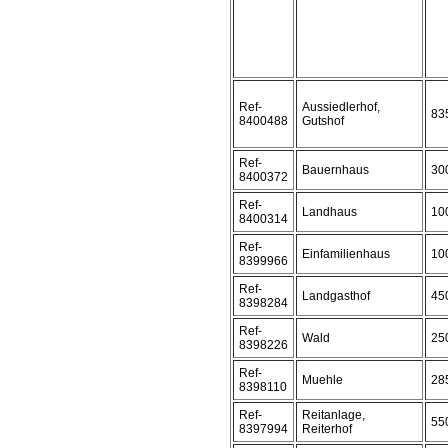
Ref-
Aussiedlerhof,
83
8400488
Gutshof
Ref-
Bauernhaus
30
8400372
Ref-
Landhaus
10
8400314
Ref-
Einfamilienhaus
10
8399966
Ref-
Landgasthof
45
8398284
Ref-
Wald
25
8398226
Ref-
Muehle
28
8398110
Ref-
Reitanlage,
55
8397994
Reiterhof