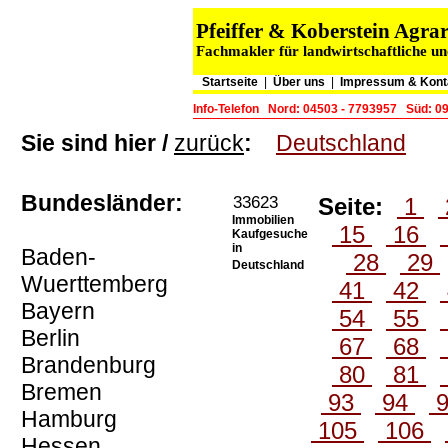
Pfeiffer & Koberstein Agr
Fachmakler für landwirtschaftliche un
Startseite
|
Über uns
|
Impressum & Kont
Info-Telefon
Nord: 04503 - 7793957
Süd: 0
Sie sind hier /
zurück
:
Deutschland
Bundesländer:
33623
Seite:
1
Immobilien
15
16
Kaufgesuche
in
Baden-
28
29
Deutschland
Wuerttemberg
41
42
Bayern
54
55
Berlin
67
68
Brandenburg
80
81
Bremen
93
94
Hamburg
105
106
Hessen