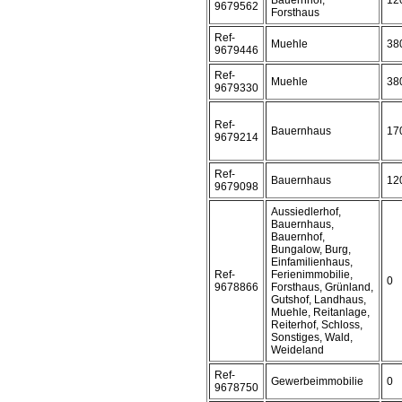
Bauernhof,
12
9679562
Forsthaus
Ref-
Muehle
38
9679446
Ref-
Muehle
38
9679330
Ref-
Bauernhaus
17
9679214
Ref-
Bauernhaus
12
9679098
Aussiedlerhof,
Bauernhaus,
Bauernhof,
Bungalow, Burg,
Einfamilienhaus,
Ref-
Ferienimmobilie,
0
9678866
Forsthaus, Grünland,
Gutshof, Landhaus,
Muehle, Reitanlage,
Reiterhof, Schloss,
Sonstiges, Wald,
Weideland
Ref-
Gewerbeimmobilie
0
9678750