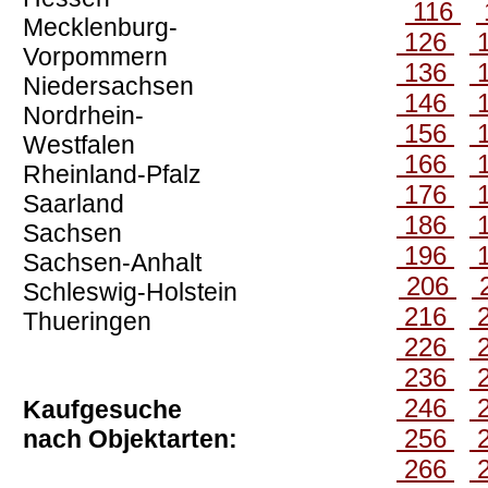
116
Mecklenburg-
126
Vorpommern
136
Niedersachsen
146
Nordrhein-
156
Westfalen
166
Rheinland-Pfalz
176
Saarland
186
Sachsen
196
Sachsen-Anhalt
206
Schleswig-Holstein
216
Thueringen
226
236
246
Kaufgesuche
256
nach Objektarten:
266