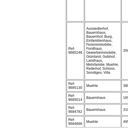
Aussiedlerhof,
Bauernhaus,
Bauernhof, Burg,
Einfamilienhaus,
Ferienimmobilie,
Ref-
Forsthaus,
35
9685246
Gewerbeimmobilie,
Grünland, Gutshof,
Landhaus,
Mehrfamilie, Muehle,
Reiterhof, Schloss,
Sonstiges, Villa
Ref-
Muehle
38
9685130
Ref-
Bauernhaus
16
9685014
Ref-
Bauernhaus
31
9684782
Ref-
Muehle
49
9684666