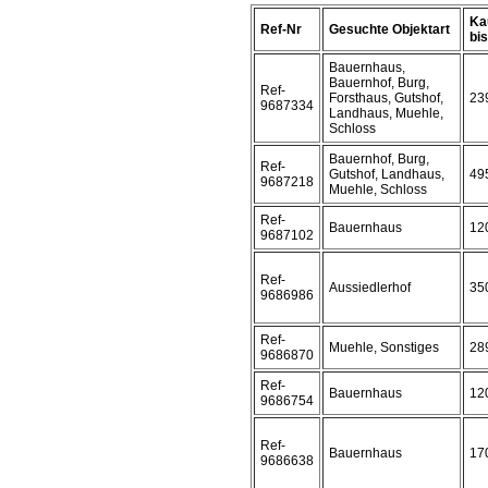
Ka
Ref-Nr
Gesuchte Objektart
bis 
Bauernhaus,
Bauernhof, Burg,
Ref-
Forsthaus, Gutshof,
23
9687334
Landhaus, Muehle,
Schloss
Bauernhof, Burg,
Ref-
Gutshof, Landhaus,
49
9687218
Muehle, Schloss
Ref-
Bauernhaus
12
9687102
Ref-
Aussiedlerhof
35
9686986
Ref-
Muehle, Sonstiges
28
9686870
Ref-
Bauernhaus
12
9686754
Ref-
Bauernhaus
17
9686638