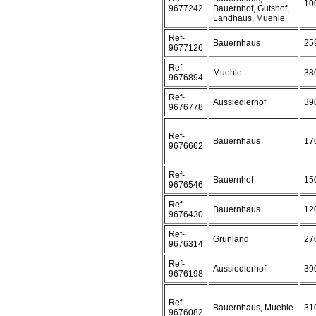
10
9677242
Bauernhof, Gutshof,
Landhaus, Muehle
Ref-
Bauernhaus
25
9677126
Ref-
Muehle
38
9676894
Ref-
Aussiedlerhof
39
9676778
Ref-
Bauernhaus
17
9676662
Ref-
Bauernhof
15
9676546
Ref-
Bauernhaus
12
9676430
Ref-
Grünland
27
9676314
Ref-
Aussiedlerhof
39
9676198
Ref-
Bauernhaus, Muehle
31
9676082