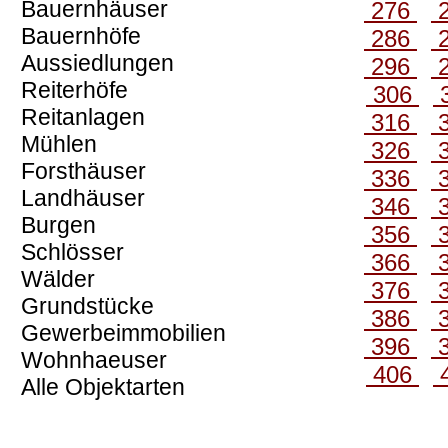
Bauernhäuser
276
Bauernhöfe
286
Aussiedlungen
296
Reiterhöfe
306
Reitanlagen
316
Mühlen
326
Forsthäuser
336
Landhäuser
346
Burgen
356
Schlösser
366
Wälder
376
Grundstücke
386
Gewerbeimmobilien
396
Wohnhaeuser
406
Alle Objektarten