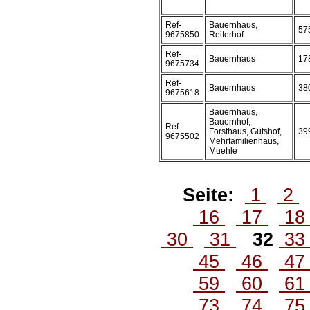
Ref-
Bauernhaus,
57
9675850
Reiterhof
Ref-
Bauernhaus
17
9675734
Ref-
Bauernhaus
38
9675618
Bauernhaus,
Bauernhof,
Ref-
Forsthaus, Gutshof,
39
9675502
Mehrfamilienhaus,
Muehle
Seite:
1
2
16
17
1
30
31
32
3
45
46
4
59
60
6
73
74
7