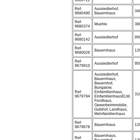
9680722
Ref-
Aussiedlerhof,
34
9680490
Bauernhaus
Ref-
Muehle
38
9680374
Ref-
Aussiedlerhof
95
9680142
Ref-
Bauernhaus
12
9680026
Ref-
Aussiedlerhof
95
9679910
Aussiedlerhof,
Bauernhaus,
Bauernhof,
Bungalow,
Ref-
Einfamilienhaus,
31
9679794
EinfamilienhausELW,
Forsthaus,
Gewerbeimmobilie,
Gutshof, Landhaus,
Mehrfamilienhaus
Ref-
Bauernhaus
12
9679678
Bauernhaus,
Ref-