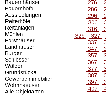
Bauernhäuser
276
Bauernhöfe
286
Aussiedlungen
296
Reiterhöfe
306
Reitanlagen
316
Mühlen
326
327
Forsthäuser
337
Landhäuser
347
Burgen
357
Schlösser
367
Wälder
377
Grundstücke
387
Gewerbeimmobilien
397
Wohnhaeuser
407
Alle Objektarten