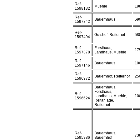
Ref-
Muehle
19
1598132
Ref-
Bauernhaus
69
1597842
Ref-
Gutshof, Reiterhof
58
1597494
Ref-
Forsthaus,
17
1597378
Landhaus, Muehle
Ref-
Bauernhaus
10
1597146
Ref-
Bauernhof, Reiterhof
25
1596972
Bauernhaus,
Forsthaus,
Ref-
Landhaus, Muehle,
10
1596624
Reitanlage,
Reiterhof
Ref-
Bauernhaus,
73
1595986
Bauernhof