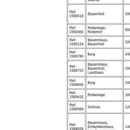
Muehle
Ref-
Bauernhof
10
1590418
Ref-
Reitanlage,
95
1590360
Reiterhof
Ref-
Bauernhaus,
32
1590128
Bauernhof
Ref-
Burg
24
1589780
Bauernhaus,
Ref-
Bauernhof,
15
1589722
Landhaus
Ref-
Burg
24
1589606
Ref-
Reitanlage
18
1589432
Ref-
Schloss
12
1589084
Bauernhaus,
Ref-
Einfamilienhaus,
14
1589026