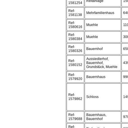
Reitanlage
15
1581254
Ref-
Mehrfamilienhaus
64
1581138
Ref-
Muehle
11
1580616
Ref-
Muehle
30
1580384
Ref-
Bauernhof
65
1580326
Aussiedlerhof,
Ref-
Bauernhof,
43
1580152
Grundstück, Muehle
Ref-
Bauernhaus
99
1579920
Ref-
Schloss
14
1579862
Ref-
Bauernhaus,
97
1579688
Bauernhof
Ref-