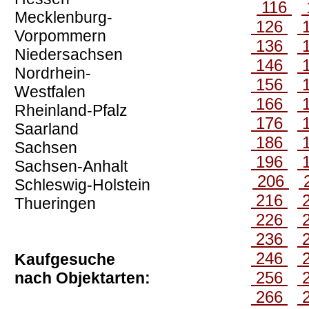
116
Mecklenburg-
126
Vorpommern
136
Niedersachsen
146
Nordrhein-
156
Westfalen
166
Rheinland-Pfalz
176
Saarland
186
Sachsen
196
Sachsen-Anhalt
206
Schleswig-Holstein
216
Thueringen
226
236
246
Kaufgesuche
256
nach Objektarten:
266