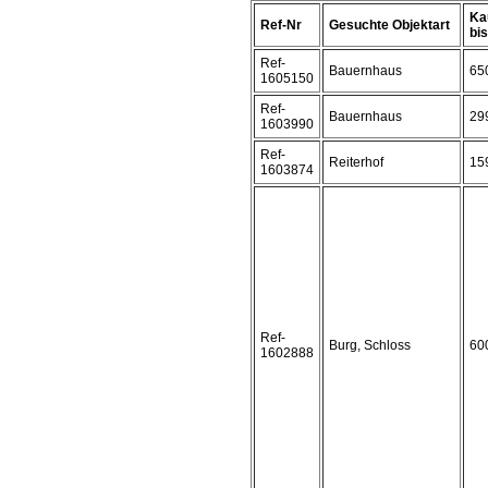
Ka
Ref-Nr
Gesuchte Objektart
bis 
Ref-
Bauernhaus
65
1605150
Ref-
Bauernhaus
29
1603990
Ref-
Reiterhof
15
1603874
Ref-
Burg, Schloss
60
1602888