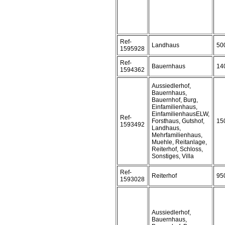
Ref-
Landhaus
50
1595928
Ref-
Bauernhaus
14
1594362
Aussiedlerhof,
Bauernhaus,
Bauernhof, Burg,
Einfamilienhaus,
EinfamilienhausELW,
Ref-
Forsthaus, Gutshof,
15
1593492
Landhaus,
Mehrfamilienhaus,
Muehle, Reitanlage,
Reiterhof, Schloss,
Sonstiges, Villa
Ref-
Reiterhof
95
1593028
Aussiedlerhof,
Bauernhaus,