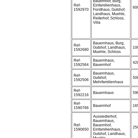
Bauernhof, Burg,
Ref-
Einfamilienhaus,
60
1592970
Forsthaus, Gutshof,
Landhaus, Muehle,
Reiterhof, Schloss,
Villa
Bauernhaus, Burg,
Ref-
Gutshof, Landhaus,
10
1592680
Muehle, Schloss
Ref-
Bauernhaus,
42
1592564
Bauernhof
Bauernhaus,
Ref-
Gutshof,
50
1592506
Mehrfamilienhaus
Ref-
Bauernhaus
59
1592216
Ref-
Bauernhof
16
1590766
Aussiedlerhof,
Bauernhaus,
Ref-
Bauernhof,
25
1590650
Einfamilienhaus,
Gutshof, Landhaus,