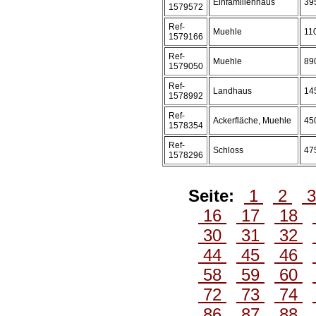
Einfamilienhaus
39
1579572
Ref-
Muehle
11
1579166
Ref-
Muehle
89
1579050
Ref-
Landhaus
14
1578992
Ref-
Ackerfläche, Muehle
45
1578354
Ref-
Schloss
47
1578296
Seite:
1
2
16
17
18
30
31
32
44
45
46
58
59
60
72
73
74
86
87
88