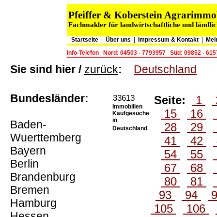
Pfeiffer & Koberstein Agrarimm
Fachmakler für landwirtschaftliche und ländli
Startseite
|
Über uns
|
Impressum & Kontakt
|
Mei
Info-Telefon
Nord: 04503 - 7793957
Süd: 09852 - 61
Sie sind hier /
zurück
:
Deutschland
Bundesländer:
33613
Seite:
1
Immobilien
15
16
Kaufgesuche
in
Baden-
28
29
Deutschland
Wuerttemberg
41
42
Bayern
54
55
Berlin
67
68
Brandenburg
80
81
Bremen
93
94
Hamburg
105
106
Hessen