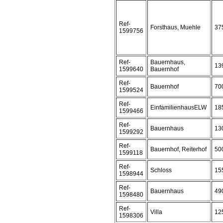
Ref-
Forsthaus, Muehle
37
1599756
Ref-
Bauernhaus,
13
1599640
Bauernhof
Ref-
Bauernhof
70
1599524
Ref-
EinfamilienhausELW
18
1599466
Ref-
Bauernhaus
13
1599292
Ref-
Bauernhof, Reiterhof
50
1599118
Ref-
Schloss
15
1598944
Ref-
Bauernhaus
49
1598480
Ref-
Villa
12
1598306