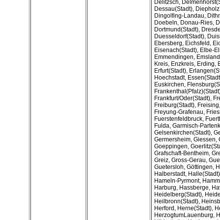
Delitzsch, Delmenhorst(
Dessau(Stadt), Diepholz
Dingolfing-Landau, Dit
Doebeln, Donau-Ries, D
Dortmund(Stadt), Dresde
Duesseldorf(Stadt), Duis
Ebersberg, Eichsfeld, Eic
Eisenach(Stadt), Elbe-El
Emmendingen, Emsland
Kreis, Enzkreis, Erding, E
Erfurt(Stadt), Erlangen(S
Hoechstadt, Essen(Stadt)
Euskirchen, Flensburg(S
Frankenthal(Pfalz)(Stadt)
Frankfurt/Oder(Stadt), Fr
Freiburg(Stadt), Freising
Freyung-Grafenau, Fries
Fuerstenfeldbruck, Fuerth
Fulda, Garmisch-Partenk
Gelsenkirchen(Stadt), Ge
Germersheim, Giessen, G
Goeppingen, Goerlitz(Sta
Grafschaft-Bentheim, Gre
Greiz, Gross-Gerau, Gue
Guetersloh, Göttingen, H
Halberstadt, Halle(Stadt
Hameln-Pyrmont, Hamm(
Harburg, Hassberge, Ha
Heidelberg(Stadt), Heid
Heilbronn(Stadt), Heinsb
Herford, Herne(Stadt), H
HerzogtumLauenburg, H