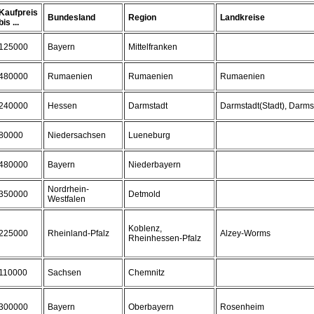
Kaufpreis
Bundesland
Region
Landkreise
bis ...
125000
Bayern
Mittelfranken
480000
Rumaenien
Rumaenien
Rumaenien
240000
Hessen
Darmstadt
Darmstadt(Stadt), Darms
80000
Niedersachsen
Lueneburg
480000
Bayern
Niederbayern
Nordrhein-
350000
Detmold
Westfalen
Koblenz,
225000
Rheinland-Pfalz
Alzey-Worms
Rheinhessen-Pfalz
110000
Sachsen
Chemnitz
300000
Bayern
Oberbayern
Rosenheim