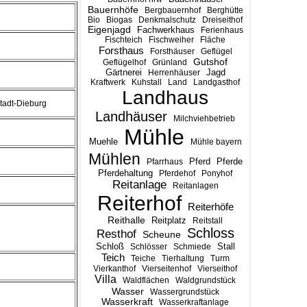
Bauernhöfe
Bergbauernhof
Berghütte
Bio
Biogas
Denkmalschutz
Dreiseithof
Eigenjagd
Fachwerkhaus
Ferienhaus
Fischteich
Fischweiher
Fläche
Forsthaus
Forsthäuser
Geflügel
Gutshof
Geflügelhof
Grünland
Gärtnerei
Jagd
Herrenhäuser
Kraftwerk
Kuhstall
Land
Landgasthof
Landhaus
tadt-Dieburg
Landhäuser
Milchviehbetrieb
Mühle
Muehle
Mühle bayern
Mühlen
Pferd
Pferde
Pfarrhaus
Pferdehaltung
Pferdehof
Ponyhof
Reitanlage
Reitanlagen
Reiterhof
Reiterhöfe
Reithalle
Reitplatz
Reitstall
Schloss
Resthof
Scheune
Stall
Schloß
Schlösser
Schmiede
Teich
Teiche
Tierhaltung
Turm
Vierkanthof
Vierseitenhof
Vierseithof
Villa
Waldflächen
Waldgrundstück
Wasser
Wassergrundstück
Wasserkraft
Wasserkraftanlage