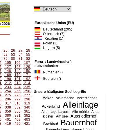
Europäische Union (EU)
t 2026
Deutschland (205)
Österreich (7)
Kroatien (1)
Polen (3)
Ungarn (5)
4
25
26
27
28
1
52
53
54
55
8
79
80
81
82
Forst- / Landwirtschaft
4
105
106
107
subventioniert
6
127
128
129
7
148
149
150
Rumänien ()
8
169
170
171
Georgien ()
9
190
191
192
1
212
213
214
2
233
234
235
3
254
255
256
Unsere häufigsten Suchbegriffe
4
275
276
277
Acker
Ackerfläche
Ackerflächen
5
296
297
298
Alleinlage
6
317
318
319
Ackerland
7
338
339
340
8
359
360
361
Alleinlage bayern
Alte mühle
Altes
9
380
381
382
Aussiedlerhof
kloster
Am see
0
401
402
403
Bauernhof
8
419
420
421
Bachlauf
Bauernhäuser
Bauernhof nrw