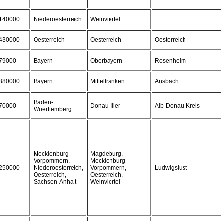
140000
Niederoesterreich
Weinviertel
430000
Oesterreich
Oesterreich
Oesterreich
79000
Bayern
Oberbayern
Rosenheim
380000
Bayern
Mittelfranken
Ansbach
Baden-
70000
Donau-Iller
Alb-Donau-Kreis
Wuerttemberg
Mecklenburg-
Magdeburg,
Vorpommern,
Mecklenburg-
250000
Niederoesterreich,
Vorpommern,
Ludwigslust
Oesterreich,
Oesterreich,
Sachsen-Anhalt
Weinviertel