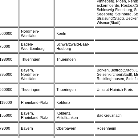
Pinneberg, Ploen, Rend
Eckernfoerde, Rostock(S
Schleswig-Flensburg, Sc
Segeberg, Steinburg, St
Stralsund(Stadt), Uecke
Wismar(Stadt)
Nordrhein-
500000
Koeln
Westfalen
Baden-
Schwarzwald-Baar-
75000
Wuerttemberg
Heuberg
198000
Thueringen
Thueringen
Bayern,
Borken, Bottrop(Stadt), 
295000
Nordrhein-
Gelsenkirchen(Stadt), Mu
Westfalen
Recklinghausen, Steinfu
560000
Thueringen
Thueringen
Unstrut-Hainich-Kreis
119000
Rheinland-Pfalz
Koblenz
Bayern,
Koblenz,
155000
BadKreuznach
Rheinland-Pfalz
Mittelfranken
79000
Bayern
Oberbayern
Rosenheim