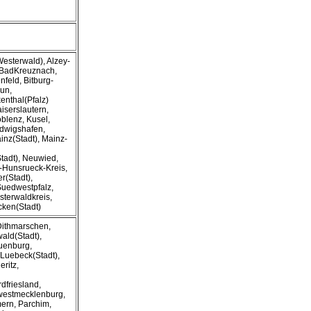
Westerwald), Alzey-
BadKreuznach,
nfeld, Bitburg-
un,
enthal(Pfalz)
iserslautern,
oblenz, Kusel,
udwigshafen,
inz(Stadt), Mainz-
tadt), Neuwied,
-Hunsrueck-Kreis,
r(Stadt),
Suedwestpfalz,
sterwaldkreis,
cken(Stadt)
ithmarschen,
wald(Stadt),
uenburg,
, Luebeck(Stadt),
eritz,
dfriesland,
estmecklenburg,
ern, Parchim,