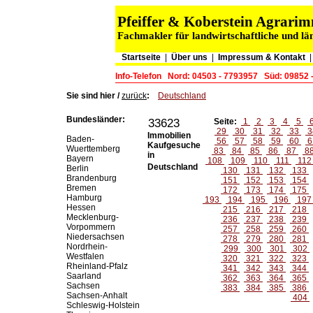
Pfeiffer & Koberstein Agrar
Fachmakler für landwirtschaftliche und lä
Startseite
|
Über uns
|
Impressum & Kontakt
Info-Telefon
Nord: 04503 - 7793957
Süd: 09852 
Sie sind hier /
zurück
:
Deutschland
Bundesländer:
33623
Seite:
1
2
3
4
5
29
30
31
32
33
3
Immobilien
Baden-
56
57
58
59
60
6
Kaufgesuche
Wuerttemberg
83
84
85
86
87
8
in
Bayern
108
109
110
111
11
Deutschland
Berlin
130
131
132
133
Brandenburg
151
152
153
154
Bremen
172
173
174
175
Hamburg
193
194
195
196
19
Hessen
215
216
217
218
Mecklenburg-
236
237
238
239
Vorpommern
257
258
259
260
Niedersachsen
278
279
280
281
Nordrhein-
299
300
301
302
Westfalen
320
321
322
323
Rheinland-Pfalz
341
342
343
344
Saarland
362
363
364
365
Sachsen
383
384
385
386
Sachsen-Anhalt
404
Schleswig-Holstein