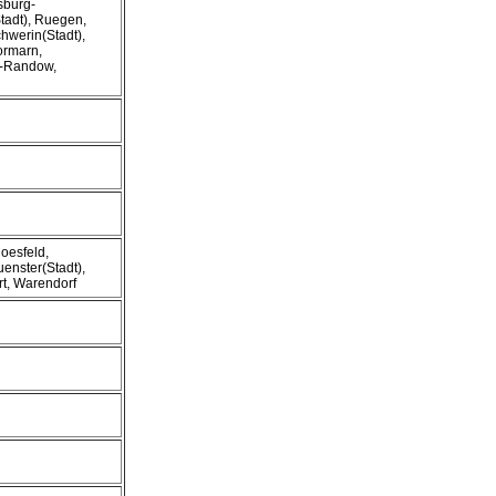
sburg-
tadt), Ruegen,
hwerin(Stadt),
ormarn,
r-Randow,
Coesfeld,
enster(Stadt),
rt, Warendorf