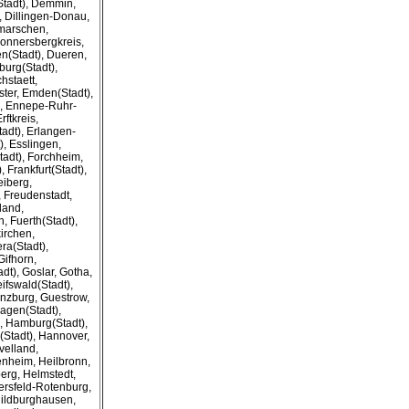
Stadt), Demmin,
, Dillingen-Donau,
hmarschen,
onnersbergkreis,
n(Stadt), Dueren,
burg(Stadt),
hstaett,
ster, Emden(Stadt),
, Ennepe-Ruhr-
rftkreis,
tadt), Erlangen-
, Esslingen,
tadt), Forchheim,
, Frankfurt(Stadt),
eiberg,
, Freudenstadt,
land,
, Fuerth(Stadt),
irchen,
ra(Stadt),
ifhorn,
dt), Goslar, Gotha,
ifswald(Stadt),
nzburg, Guestrow,
agen(Stadt),
), Hamburg(Stadt),
Stadt), Hannover,
velland,
enheim, Heilbronn,
erg, Helmstedt,
ersfeld-Rotenburg,
ildburghausen,