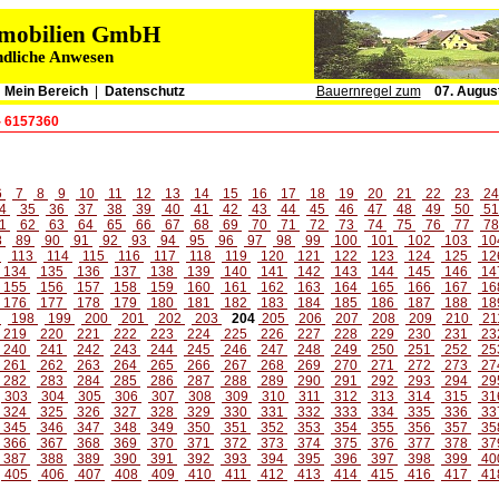
immobilien GmbH
ndliche Anwesen
|
Mein Bereich
|
Datenschutz
Bauernregel zum
07. Augus
- 6157360
6
7
8
9
10
11
12
13
14
15
16
17
18
19
20
21
22
23
2
4
35
36
37
38
39
40
41
42
43
44
45
46
47
48
49
50
5
1
62
63
64
65
66
67
68
69
70
71
72
73
74
75
76
77
7
8
89
90
91
92
93
94
95
96
97
98
99
100
101
102
103
10
2
113
114
115
116
117
118
119
120
121
122
123
124
125
12
134
135
136
137
138
139
140
141
142
143
144
145
146
14
155
156
157
158
159
160
161
162
163
164
165
166
167
16
176
177
178
179
180
181
182
183
184
185
186
187
188
18
7
198
199
200
201
202
203
204
205
206
207
208
209
210
21
219
220
221
222
223
224
225
226
227
228
229
230
231
23
240
241
242
243
244
245
246
247
248
249
250
251
252
25
261
262
263
264
265
266
267
268
269
270
271
272
273
27
282
283
284
285
286
287
288
289
290
291
292
293
294
29
303
304
305
306
307
308
309
310
311
312
313
314
315
31
324
325
326
327
328
329
330
331
332
333
334
335
336
33
345
346
347
348
349
350
351
352
353
354
355
356
357
35
366
367
368
369
370
371
372
373
374
375
376
377
378
37
387
388
389
390
391
392
393
394
395
396
397
398
399
40
405
406
407
408
409
410
411
412
413
414
415
416
417
41