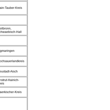
ain-Tauber-Kreis
eilbronn,
chwaebisch-Hall
igmaringen
ochsauerlandkreis
eustadt-Aisch
nstrut-Hainich-
reis
aerkischer-Kreis