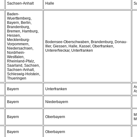
Sachsen-Anhalt
Halle
S
Baden-
Wuerttemberg,
Bayern, Berlin,
Brandenburg,
Bremen, Hamburg,
Hessen,
Mecklenburg-
Bodensee-Oberschwaben, Brandenburg, Donau-
Vorpommern,
Iller, Giessen, Halle, Kassel, Oberfranken,
Niedersachsen,
UntererNeckar, Unterfranken
Nordrhein-
Westfalen,
Rheinland-Pfalz,
Saarland, Sachsen,
Sachsen-Anhalt,
Schleswig-Holstein,
Thueringen
A
Bayern
Unterfranken
A
Bayern
Niederbayern
M
Bayern
Oberbayern
M
Bayern
Oberbayern