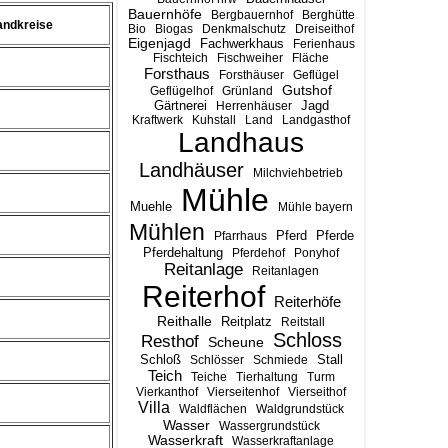
Bauernhöfe
Bergbauernhof
Berghütte
andkreise
Bio
Biogas
Denkmalschutz
Dreiseithof
Eigenjagd
Fachwerkhaus
Ferienhaus
Fischteich
Fischweiher
Fläche
Forsthaus
Forsthäuser
Geflügel
Gutshof
Geflügelhof
Grünland
Gärtnerei
Jagd
Herrenhäuser
Kraftwerk
Kuhstall
Land
Landgasthof
Landhaus
Landhäuser
Milchviehbetrieb
Mühle
Muehle
Mühle bayern
Mühlen
Pferd
Pferde
Pfarrhaus
Pferdehaltung
Pferdehof
Ponyhof
Reitanlage
Reitanlagen
Reiterhof
Reiterhöfe
Reithalle
Reitplatz
Reitstall
Schloss
Resthof
Scheune
Stall
Schloß
Schlösser
Schmiede
Teich
Teiche
Tierhaltung
Turm
Vierkanthof
Vierseitenhof
Vierseithof
Villa
Waldflächen
Waldgrundstück
Wasser
Wassergrundstück
Wasserkraft
Wasserkraftanlage