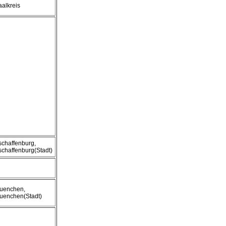
aalkreis
schaffenburg,
schaffenburg(Stadt)
uenchen,
uenchen(Stadt)