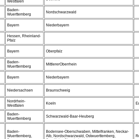
Westfalen
Baden-
Nordschwarzwald
Wuerttemberg
Bayern
Niederbayern
Hessen, Rheinland-
Pfalz
Bayern
Oberpfalz
Baden-
MittlererOberrhein
Wuerttemberg
Bayern
Niederbayern
Niedersachsen
Braunschweig
Nordrhein-
Koeln
E
Westfalen
Baden-
Schwarzwald-Baar-Heuberg
Wuerttemberg
Baden-
Bodensee-Oberschwaben, Mittelfranken, Neckar-
Wuerttemberg,
Alb, Nordschwarzwald, Ostwuerttemberg,
R