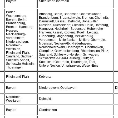
Bayern
SuedlicherOberrhein
Baden-
Arnsberg, Berlin, Bodensee-Oberschwaben,
Wuerttemberg,
Brandenburg, Braunschweig, Bremen, Chemnitz,
Bayern, Berlin,
Darmstadt, Dessau, Detmold, Donau-Iller,
Brandenburg,
Dresden, Duesseldorf, Giessen, Halle, Hamburg,
Bremen, Hamburg,
Hannover, Hochrhein-Bodensee, Hohenlohe-
Hessen,
Franken, Kassel, Koblenz, Koeln, Leipzig,
Mecklenburg-
Lueneburg, Magdeburg, Mecklenburg-
Vorpommern,
Vorpommern, Mittelfranken, MittlererOberrhein,
Niedersachsen,
Muenster, Neckar-Alb, Niederbayern,
Nordrhein-
Nordschwarzwald, Oberbayern, Oberfranken,
Westfalen,
Oberpfalz, Ostwuerttemberg, Rheinhessen-Pfalz,
Rheinland-Pfalz,
Saarland, Schleswig-Holstein, Schwaben,
Saarland, Sachsen,
Schwarzwald-Baar-Heuberg, Stuttgart,
Sachsen-Anhalt,
SuedlicherOberrhein, Thueringen, Trier,
Schleswig-Holstein,
UntererNeckar, Unterfranken, Weser-Ems
Thueringen
Rheinland-Pfalz
Koblenz
Bayern
Niederbayern, Oberbayern
D
Nordrhein-
Detmold
Westfalen
Bayern
Oberfranken