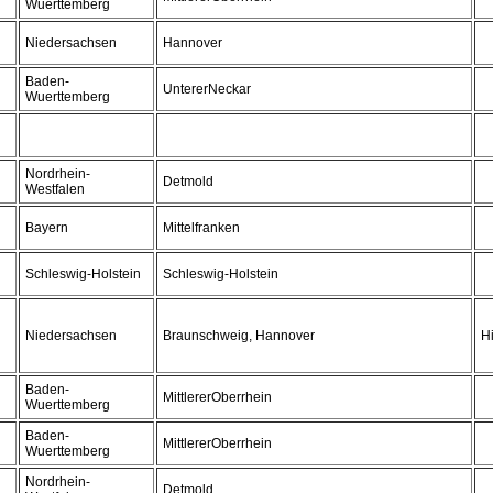
Wuerttemberg
Niedersachsen
Hannover
Baden-
UntererNeckar
Wuerttemberg
Nordrhein-
Detmold
Westfalen
Bayern
Mittelfranken
Schleswig-Holstein
Schleswig-Holstein
Niedersachsen
Braunschweig, Hannover
H
Baden-
MittlererOberrhein
Wuerttemberg
Baden-
MittlererOberrhein
Wuerttemberg
Nordrhein-
Detmold