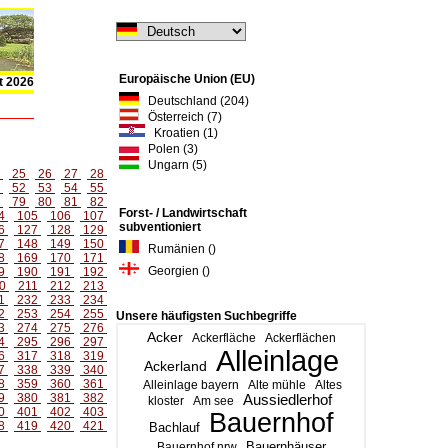
Europäische Union (EU)
t 2026
Deutschland (204)
Österreich (7)
Kroatien (1)
Polen (3)
Ungarn (5)
4
25
26
27
28
1
52
53
54
55
8
79
80
81
82
Forst- / Landwirtschaft
4
105
106
107
subventioniert
6
127
128
129
7
148
149
150
Rumänien ()
8
169
170
171
Georgien ()
9
190
191
192
0
211
212
213
1
232
233
234
2
253
254
255
Unsere häufigsten Suchbegriffe
3
274
275
276
Acker
Ackerfläche
Ackerflächen
4
295
296
297
Alleinlage
6
317
318
319
Ackerland
7
338
339
340
8
359
360
361
Alleinlage bayern
Alte mühle
Altes
9
380
381
382
Aussiedlerhof
kloster
Am see
0
401
402
403
Bauernhof
8
419
420
421
Bachlauf
Bauernhäuser
Bauernhof nrw