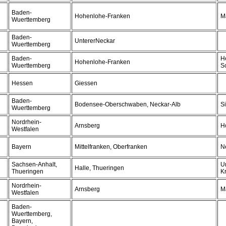
Baden-
Hohenlohe-Franken
M
Wuerttemberg
Baden-
UntererNeckar
Wuerttemberg
Baden-
H
Hohenlohe-Franken
Wuerttemberg
S
Hessen
Giessen
Baden-
Bodensee-Oberschwaben, Neckar-Alb
S
Wuerttemberg
Nordrhein-
Arnsberg
H
Westfalen
Bayern
Mittelfranken, Oberfranken
N
Sachsen-Anhalt,
U
Halle, Thueringen
Thueringen
K
Nordrhein-
Arnsberg
M
Westfalen
Baden-
Wuerttemberg,
Bayern,