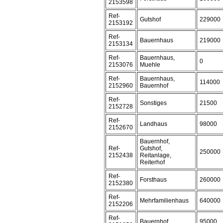
2153598
Ref-
Gutshof
229000
2153192
Ref-
Bauernhaus
219000
2153134
Ref-
Bauernhaus,
0
2153076
Muehle
Ref-
Bauernhaus,
114000
2152960
Bauernhof
Ref-
Sonstiges
21500
2152728
Ref-
Landhaus
98000
2152670
Bauernhof,
Ref-
Gutshof,
250000
2152438
Reitanlage,
Reiterhof
Ref-
Forsthaus
260000
2152380
Ref-
Mehrfamilienhaus
640000
2152206
Ref-
Bauernhof
95000