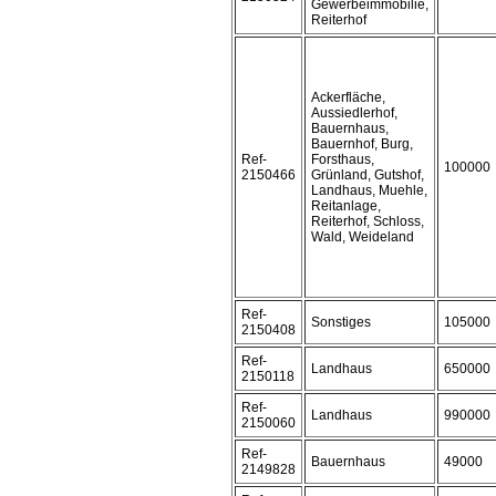
Gewerbeimmobilie,
Reiterhof
Ackerfläche,
Aussiedlerhof,
Bauernhaus,
Bauernhof, Burg,
Ref-
Forsthaus,
100000
2150466
Grünland, Gutshof,
Landhaus, Muehle,
Reitanlage,
Reiterhof, Schloss,
Wald, Weideland
Ref-
Sonstiges
105000
2150408
Ref-
Landhaus
650000
2150118
Ref-
Landhaus
990000
2150060
Ref-
Bauernhaus
49000
2149828