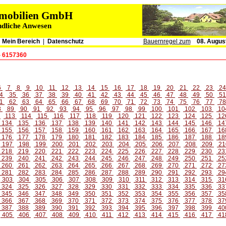
immobilien GmbH
ndliche Anwesen
|
Mein Bereich
|
Datenschutz
Bauernregel zum
08. Augus
- 6157360
6
7
8
9
10
11
12
13
14
15
16
17
18
19
20
21
22
23
2
4
35
36
37
38
39
40
41
42
43
44
45
46
47
48
49
50
5
1
62
63
64
65
66
67
68
69
70
71
72
73
74
75
76
77
7
8
89
90
91
92
93
94
95
96
97
98
99
100
101
102
103
10
2
113
114
115
116
117
118
119
120
121
122
123
124
125
12
134
135
136
137
138
139
140
141
142
143
144
145
146
14
155
156
157
158
159
160
161
162
163
164
165
166
167
16
176
177
178
179
180
181
182
183
184
185
186
187
188
18
197
198
199
200
201
202
203
204
205
206
207
208
209
21
218
219
220
221
222
223
224
225
226
227
228
229
230
23
239
240
241
242
243
244
245
246
247
248
249
250
251
25
260
261
262
263
264
265
266
267
268
269
270
271
272
27
281
282
283
284
285
286
287
288
289
290
291
292
293
29
303
304
305
306
307
308
309
310
311
312
313
314
315
31
324
325
326
327
328
329
330
331
332
333
334
335
336
33
345
346
347
348
349
350
351
352
353
354
355
356
357
35
366
367
368
369
370
371
372
373
374
375
376
377
378
37
387
388
389
390
391
392
393
394
395
396
397
398
399
40
405
406
407
408
409
410
411
412
413
414
415
416
417
41