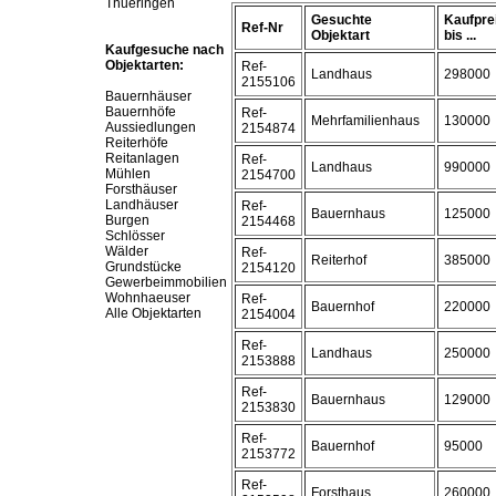
Thueringen
Gesuchte
Kaufpre
Ref-Nr
Objektart
bis ...
Kaufgesuche nach
Objektarten:
Ref-
Landhaus
298000
2155106
Bauernhäuser
Bauernhöfe
Ref-
Mehrfamilienhaus
130000
Aussiedlungen
2154874
Reiterhöfe
Reitanlagen
Ref-
Landhaus
990000
Mühlen
2154700
Forsthäuser
Landhäuser
Ref-
Bauernhaus
125000
Burgen
2154468
Schlösser
Wälder
Ref-
Reiterhof
385000
Grundstücke
2154120
Gewerbeimmobilien
Wohnhaeuser
Ref-
Bauernhof
220000
Alle Objektarten
2154004
Ref-
Landhaus
250000
2153888
Ref-
Bauernhaus
129000
2153830
Ref-
Bauernhof
95000
2153772
Ref-
Forsthaus
260000