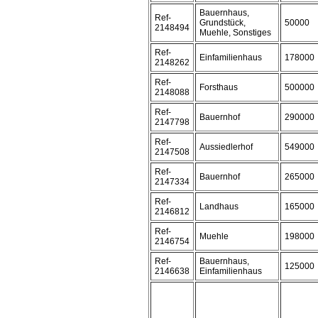
Bauernhaus,
Ref-
Grundstück,
50000
2148494
Muehle, Sonstiges
Ref-
Einfamilienhaus
178000
2148262
Ref-
Forsthaus
500000
2148088
Ref-
Bauernhof
290000
2147798
Ref-
Aussiedlerhof
549000
2147508
Ref-
Bauernhof
265000
2147334
Ref-
Landhaus
165000
2146812
Ref-
Muehle
198000
2146754
Ref-
Bauernhaus,
125000
2146638
Einfamilienhaus