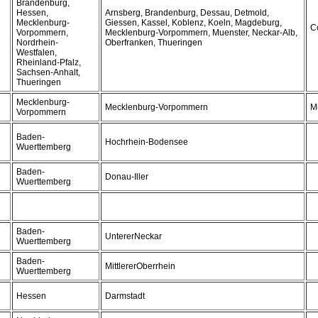
Brandenburg,
Hessen,
Arnsberg, Brandenburg, Dessau, Detmold,
Mecklenburg-
Giessen, Kassel, Koblenz, Koeln, Magdeburg,
C
Vorpommern,
Mecklenburg-Vorpommern, Muenster, Neckar-Alb,
Nordrhein-
Oberfranken, Thueringen
Westfalen,
Rheinland-Pfalz,
Sachsen-Anhalt,
Thueringen
Mecklenburg-
Mecklenburg-Vorpommern
M
Vorpommern
Baden-
Hochrhein-Bodensee
Wuerttemberg
Baden-
Donau-Iller
Wuerttemberg
Baden-
UntererNeckar
Wuerttemberg
Baden-
MittlererOberrhein
Wuerttemberg
Hessen
Darmstadt