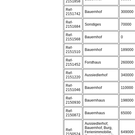
2151858
Ref-
Bauernhof
300000
2151742
Ref-
Sonstiges
70000
2151684
Ref-
Bauernhof
0
2151568
Ref-
Bauernhof
189000
2151510
Ref-
Forsthaus
260000
2151452
Ref-
Aussiedlerhof
340000
2151220
Ref-
Bauernhof
110000
2151046
Ref-
Bauernhaus
198000
2150930
Ref-
Bauernhaus
65000
2150872
Aussiedlerhof,
Bauernhof, Burg,
Ref-
Ferienimmobilie,
649000
2150524