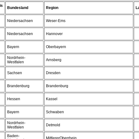
is
Bundesland
Region
L
Niedersachsen
Weser-Ems
Niedersachsen
Hannover
Bayern
Oberbayern
Nordrhein-
Arnsberg
Westfalen
Sachsen
Dresden
Brandenburg
Brandenburg
Hessen
Kassel
Bayern
Schwaben
Nordrhein-
Detmold
Westfalen
Baden-
MittlererOberrhein