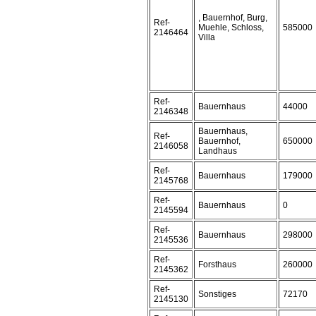
, Bauernhof, Burg,
Ref-
Muehle, Schloss,
585000
2146464
Villa
Ref-
Bauernhaus
44000
2146348
Bauernhaus,
Ref-
Bauernhof,
650000
2146058
Landhaus
Ref-
Bauernhaus
179000
2145768
Ref-
Bauernhaus
0
2145594
Ref-
Bauernhaus
298000
2145536
Ref-
Forsthaus
260000
2145362
Ref-
Sonstiges
72170
2145130