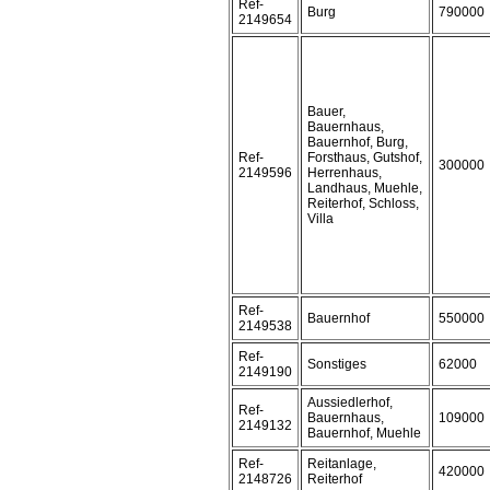
Ref-
Burg
790000
2149654
Bauer,
Bauernhaus,
Bauernhof, Burg,
Ref-
Forsthaus, Gutshof,
300000
2149596
Herrenhaus,
Landhaus, Muehle,
Reiterhof, Schloss,
Villa
Ref-
Bauernhof
550000
2149538
Ref-
Sonstiges
62000
2149190
Aussiedlerhof,
Ref-
Bauernhaus,
109000
2149132
Bauernhof, Muehle
Ref-
Reitanlage,
420000
2148726
Reiterhof