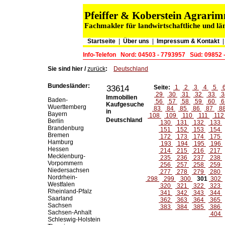
Pfeiffer & Koberstein Agrar
Fachmakler für landwirtschaftliche und lä
Startseite
|
Über uns
|
Impressum & Kontakt
Info-Telefon
Nord: 04503 - 7793957
Süd: 09852 
Sie sind hier /
zurück
:
Deutschland
Bundesländer:
33614
Seite:
1
2
3
4
5
29
30
31
32
33
3
Immobilien
Baden-
56
57
58
59
60
6
Kaufgesuche
Wuerttemberg
83
84
85
86
87
8
in
Bayern
108
109
110
111
11
Deutschland
Berlin
130
131
132
133
Brandenburg
151
152
153
154
Bremen
172
173
174
175
Hamburg
193
194
195
196
Hessen
214
215
216
217
Mecklenburg-
235
236
237
238
Vorpommern
256
257
258
259
Niedersachsen
277
278
279
280
Nordrhein-
298
299
300
301
302
Westfalen
320
321
322
323
Rheinland-Pfalz
341
342
343
344
Saarland
362
363
364
365
Sachsen
383
384
385
386
Sachsen-Anhalt
404
Schleswig-Holstein