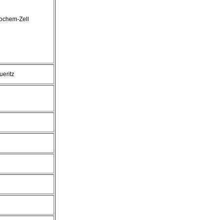
ochem-Zell
ueritz