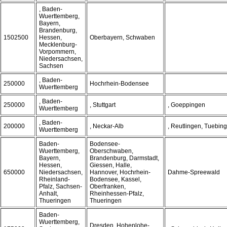
, Baden-
Wuerttemberg,
Bayern,
Brandenburg,
1502500
Hessen,
Oberbayern, Schwaben
Mecklenburg-
Vorpommern,
Niedersachsen,
Sachsen
, Baden-
250000
Hochrhein-Bodensee
Wuerttemberg
, Baden-
250000
, Stuttgart
, Goeppingen
Wuerttemberg
, Baden-
200000
, Neckar-Alb
, Reutlingen, Tuebing
Wuerttemberg
Baden-
Bodensee-
Wuerttemberg,
Oberschwaben,
Bayern,
Brandenburg, Darmstadt,
Hessen,
Giessen, Halle,
650000
Niedersachsen,
Hannover, Hochrhein-
Dahme-Spreewald
Rheinland-
Bodensee, Kassel,
Pfalz, Sachsen-
Oberfranken,
Anhalt,
Rheinhessen-Pfalz,
Thueringen
Thueringen
Baden-
Wuerttemberg,
Dresden, Hohenlohe-