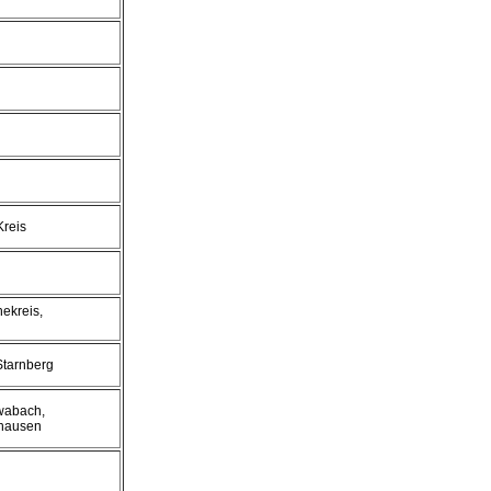
Kreis
ekreis,
Starnberg
hwabach,
hausen