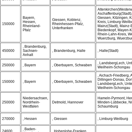
Altenkirchen(Westerw
Aschaffenburg(Stadt
Bayern,
Giessen, Kitzingen, K
Giessen, Koblenz,
Hessen,
Kreis, Limburg-Weilb
150000
Rheinhessen-Pfalz,
Rheinland-
Mainz(Stadt), Mainz-
Unterfranken
Pfalz
Biedenkopf, Mayen-K
Rhein-Lahn-Kreis, We
Wuerzburg, Wuerzbur
, Brandenburg,
450000
Sachsen-
, Brandenburg, Halle
, Halle(Stadt)
Anhalt
, LandsbergLech, Unt
250000
, Bayern
, Oberbayern, Schwaben
Weilheim-Schongau
, Aichach-Friedberg, 
Dillingen-Donau, Do
150000
, Bayern
, Oberbayern, Schwaben
LandsbergLech, Unte
Weilheim-Schongau
Niedersachsen,
Hameln-Pyrmont, Herf
250000
Nordrhein-
Detmold, Hannover
Minden-Lübbecke, Ni
Westfalen
Schaumburg
270000
, Hessen
, Giessen
, Limburg-Weilburg
, Baden-
24600
, Hohenlohe-Franken