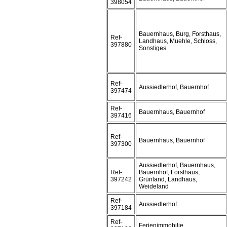
398054
Bauernhaus, Burg, Forsthaus,
Ref-
Landhaus, Muehle, Schloss,
397880
Sonstiges
Ref-
Aussiedlerhof, Bauernhof
397474
Ref-
Bauernhaus, Bauernhof
397416
Ref-
Bauernhaus, Bauernhof
397300
Aussiedlerhof, Bauernhaus,
Ref-
Bauernhof, Forsthaus,
397242
Grünland, Landhaus,
Weideland
Ref-
Aussiedlerhof
397184
Ref-
Ferienimmobilie