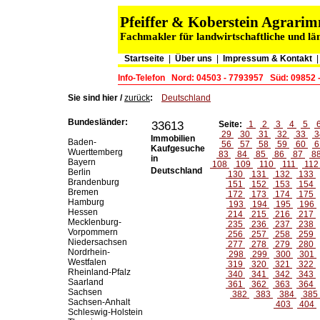
Pfeiffer & Koberstein Agrar
Fachmakler für landwirtschaftliche und lä
Startseite
|
Über uns
|
Impressum & Kontakt
Info-Telefon
Nord: 04503 - 7793957
Süd: 09852 
Sie sind hier /
zurück
:
Deutschland
Bundesländer:
33613
Seite:
1
2
3
4
5
29
30
31
32
33
3
Immobilien
Baden-
56
57
58
59
60
6
Kaufgesuche
Wuerttemberg
83
84
85
86
87
8
in
Bayern
108
109
110
111
11
Deutschland
Berlin
130
131
132
133
Brandenburg
151
152
153
154
Bremen
172
173
174
175
Hamburg
193
194
195
196
Hessen
214
215
216
217
Mecklenburg-
235
236
237
238
Vorpommern
256
257
258
259
Niedersachsen
277
278
279
280
Nordrhein-
298
299
300
301
Westfalen
319
320
321
322
Rheinland-Pfalz
340
341
342
343
Saarland
361
362
363
364
Sachsen
382
383
384
385
Sachsen-Anhalt
403
404
Schleswig-Holstein