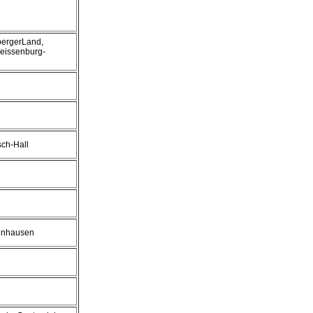
bergerLand,
eissenburg-
sch-Hall
enhausen