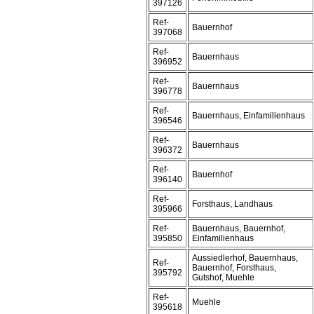
397126
Ref-
Bauernhof
397068
Ref-
Bauernhaus
396952
Ref-
Bauernhaus
396778
Ref-
Bauernhaus, Einfamilienhaus
396546
Ref-
Bauernhaus
396372
Ref-
Bauernhof
396140
Ref-
Forsthaus, Landhaus
395966
Ref-
Bauernhaus, Bauernhof,
395850
Einfamilienhaus
Aussiedlerhof, Bauernhaus,
Ref-
Bauernhof, Forsthaus,
395792
Gutshof, Muehle
Ref-
Muehle
395618