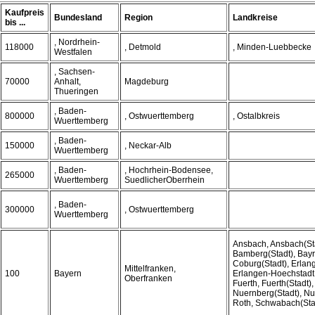
Kaufpreis
Bundesland
Region
Landkreise
bis ...
, Nordrhein-
118000
, Detmold
, Minden-Luebbecke
Westfalen
, Sachsen-
70000
Anhalt,
Magdeburg
Thueringen
, Baden-
800000
, Ostwuerttemberg
, Ostalbkreis
Wuerttemberg
, Baden-
150000
, Neckar-Alb
Wuerttemberg
, Baden-
, Hochrhein-Bodensee,
265000
Wuerttemberg
SuedlicherOberrhein
, Baden-
300000
, Ostwuerttemberg
Wuerttemberg
Ansbach, Ansbach(St
Bamberg(Stadt), Bayr
Coburg(Stadt), Erlang
Mittelfranken,
100
Bayern
Erlangen-Hoechstadt
Oberfranken
Fuerth, Fuerth(Stadt)
Nuernberg(Stadt), N
Roth, Schwabach(Sta