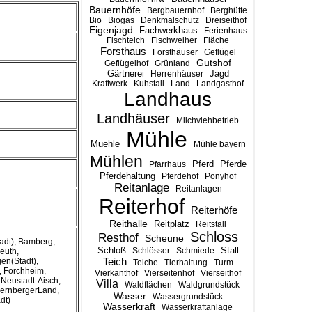
Bauernhöfe
Bergbauernhof
Berghütte
Bio
Biogas
Denkmalschutz
Dreiseithof
Eigenjagd
Fachwerkhaus
Ferienhaus
Fischteich
Fischweiher
Fläche
Forsthaus
Forsthäuser
Geflügel
Gutshof
Geflügelhof
Grünland
Gärtnerei
Jagd
Herrenhäuser
Kraftwerk
Kuhstall
Land
Landgasthof
Landhaus
Landhäuser
Milchviehbetrieb
Mühle
Muehle
Mühle bayern
Mühlen
Pferd
Pferde
Pfarrhaus
Pferdehaltung
Pferdehof
Ponyhof
Reitanlage
Reitanlagen
Reiterhof
Reiterhöfe
Reithalle
Reitplatz
Reitstall
Schloss
Resthof
Scheune
adt), Bamberg,
Stall
Schloß
Schlösser
Schmiede
euth,
Teich
en(Stadt),
Teiche
Tierhaltung
Turm
, Forchheim,
Vierkanthof
Vierseitenhof
Vierseithof
, Neustadt-Aisch,
Villa
Waldflächen
Waldgrundstück
uernbergerLand,
Wasser
Wassergrundstück
dt)
Wasserkraft
Wasserkraftanlage