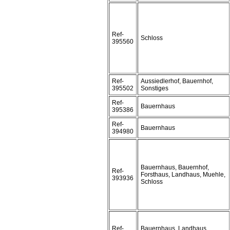
Ref-
Schloss
395560
Ref-
Aussiedlerhof, Bauernhof,
395502
Sonstiges
Ref-
Bauernhaus
395386
Ref-
Bauernhaus
394980
Bauernhaus, Bauernhof,
Ref-
Forsthaus, Landhaus, Muehle,
393936
Schloss
Ref-
Bauernhaus, Landhaus,