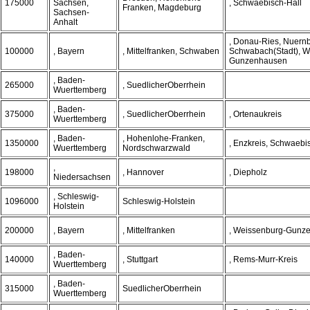
175000
Sachsen,
, Schwaebisch-Hall
Franken, Magdeburg
Sachsen-
Anhalt
, Donau-Ries, Nuern
100000
, Bayern
, Mittelfranken, Schwaben
Schwabach(Stadt), W
Gunzenhausen
, Baden-
265000
, SuedlicherOberrhein
Wuerttemberg
, Baden-
375000
, SuedlicherOberrhein
, Ortenaukreis
Wuerttemberg
, Baden-
, Hohenlohe-Franken,
1350000
, Enzkreis, Schwaebi
Wuerttemberg
Nordschwarzwald
,
198000
, Hannover
, Diepholz
Niedersachsen
, Schleswig-
1096000
Schleswig-Holstein
Holstein
200000
, Bayern
, Mittelfranken
, Weissenburg-Gunz
, Baden-
140000
, Stuttgart
, Rems-Murr-Kreis
Wuerttemberg
, Baden-
315000
SuedlicherOberrhein
Wuerttemberg