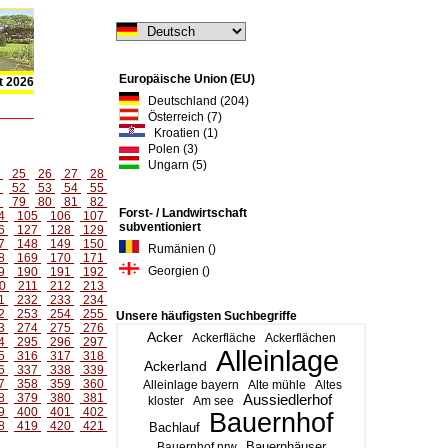
Europäische Union (EU)
t 2026
Deutschland (204)
Österreich (7)
Kroatien (1)
Polen (3)
Ungarn (5)
4
25
26
27
28
1
52
53
54
55
8
79
80
81
82
Forst- / Landwirtschaft
4
105
106
107
subventioniert
6
127
128
129
7
148
149
150
Rumänien ()
8
169
170
171
Georgien ()
9
190
191
192
0
211
212
213
1
232
233
234
2
253
254
255
Unsere häufigsten Suchbegriffe
3
274
275
276
Acker
Ackerfläche
Ackerflächen
4
295
296
297
Alleinlage
5
316
317
318
Ackerland
6
337
338
339
7
358
359
360
Alleinlage bayern
Alte mühle
Altes
8
379
380
381
Aussiedlerhof
kloster
Am see
9
400
401
402
Bauernhof
8
419
420
421
Bachlauf
Bauernhäuser
Bauernhof nrw