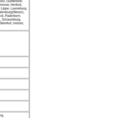
holz, Guetersloh,
nover, Herford,
 Lippe, Lueneburg,
ienburg(Weser),
ck, Paderborn,
, Schaumburg,
Steinfurt, Uelzen,
rg,