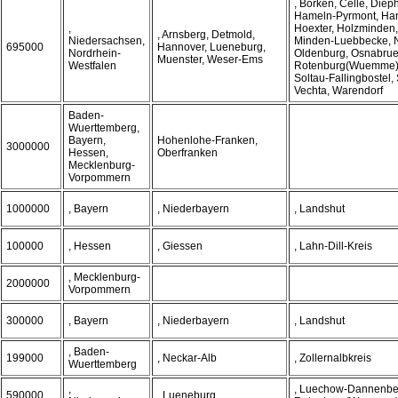
, Borken, Celle, Diep
Hameln-Pyrmont, Han
,
Hoexter, Holzminden,
, Arnsberg, Detmold,
Niedersachsen,
Minden-Luebbecke, N
695000
Hannover, Lueneburg,
Nordrhein-
Oldenburg, Osnabrue
Muenster, Weser-Ems
Westfalen
Rotenburg(Wuemme)
Soltau-Fallingbostel, 
Vechta, Warendorf
Baden-
Wuerttemberg,
Bayern,
Hohenlohe-Franken,
3000000
Hessen,
Oberfranken
Mecklenburg-
Vorpommern
1000000
, Bayern
, Niederbayern
, Landshut
100000
, Hessen
, Giessen
, Lahn-Dill-Kreis
, Mecklenburg-
2000000
Vorpommern
300000
, Bayern
, Niederbayern
, Landshut
, Baden-
199000
, Neckar-Alb
, Zollernalbkreis
Wuerttemberg
,
, Luechow-Dannenbe
590000
, Lueneburg