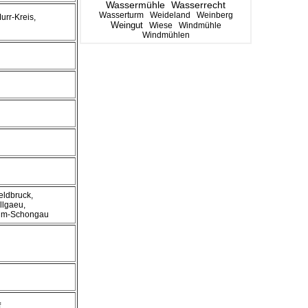
Wassermühle
Wasserrecht
Wasserturm
Weideland
Weinberg
urr-Kreis,
Weingut
Wiese
Windmühle
Windmühlen
eldbruck,
llgaeu,
eim-Schongau
f