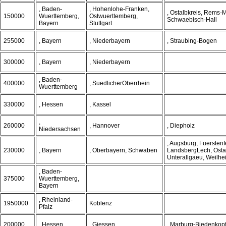
, Baden-
, Hohenlohe-Franken,
, Ostalbkreis, Rems-M
150000
Wuerttemberg,
Ostwuerttemberg,
Schwaebisch-Hall
Bayern
Stuttgart
255000
, Bayern
, Niederbayern
, Straubing-Bogen
300000
, Bayern
, Niederbayern
, Baden-
400000
, SuedlicherOberrhein
Wuerttemberg
330000
, Hessen
, Kassel
,
260000
, Hannover
, Diepholz
Niedersachsen
, Augsburg, Fuerstenf
230000
, Bayern
, Oberbayern, Schwaben
LandsbergLech, Osta
Unterallgaeu, Weilh
, Baden-
375000
Wuerttemberg,
Bayern
, Rheinland-
1950000
Koblenz
Pfalz
200000
, Hessen
, Giessen
, Marburg-Biedenkop