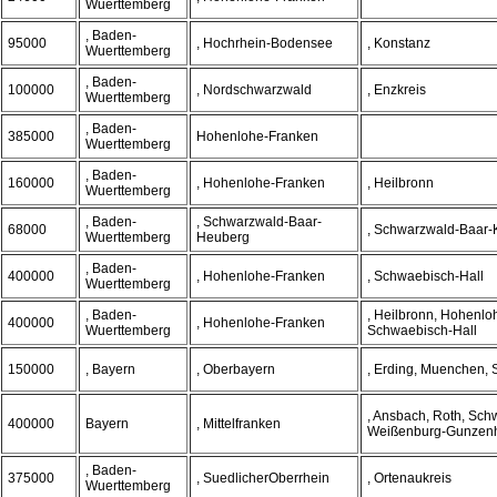
Wuerttemberg
, Baden-
95000
, Hochrhein-Bodensee
, Konstanz
Wuerttemberg
, Baden-
100000
, Nordschwarzwald
, Enzkreis
Wuerttemberg
, Baden-
385000
Hohenlohe-Franken
Wuerttemberg
, Baden-
160000
, Hohenlohe-Franken
, Heilbronn
Wuerttemberg
, Baden-
, Schwarzwald-Baar-
68000
, Schwarzwald-Baar-
Wuerttemberg
Heuberg
, Baden-
400000
, Hohenlohe-Franken
, Schwaebisch-Hall
Wuerttemberg
, Baden-
, Heilbronn, Hohenloh
400000
, Hohenlohe-Franken
Wuerttemberg
Schwaebisch-Hall
150000
, Bayern
, Oberbayern
, Erding, Muenchen, 
, Ansbach, Roth, Sc
400000
Bayern
, Mittelfranken
Weißenburg-Gunzen
, Baden-
375000
, SuedlicherOberrhein
, Ortenaukreis
Wuerttemberg