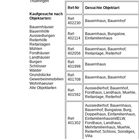
Thueringen
Ref-Nr
Gesuchte Objektart
Kaufgesuche nach
Objektarten:
Ref-
Bauernhaus, Bauernhof
402230
Bauernhäuser
Bauernhöfe
Ref-
Bauernhaus, Bungalow,
Aussiedlungen
402114
Einfamilienhaus
Reiterhöfe
Reitanlagen
Mühlen
Ref-
Bauernhaus, Bauernhof,
Forsthäuser
402056
Reitanlage, Reiterhof
Landhäuser
Burgen
Ref-
Bauernhaus
Schlösser
401998
Wälder
Grundstücke
Ref-
Bauernhaus, Bauernhof
Gewerbeimmobilien
401708
Wohnhaeuser
Alle Objektarten
Aussiedlerhof, Bauernhof,
Ref-
Forsthaus, Landhaus, Muehle,
401592
Reitanlage, Reiterhof
Aussiedlerhof, Bauernhaus,
Bauernhof, Bungalow, Burg,
Doppelhaus, Einfamilienhaus,
Ref-
EinfamilienhausmitELW,
401302
Forsthaus, Landhaus,
Mehrfamilienhaus, Muehle,
Reiterhof, Schloss, Sonstiges,
Villa