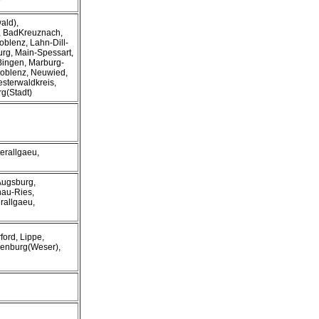
ald),
), BadKreuznach,
oblenz, Lahn-Dill-
urg, Main-Spessart,
Bingen, Marburg-
oblenz, Neuwied,
sterwaldkreis,
g(Stadt)
erallgaeu,
Augsburg,
nau-Ries,
rallgaeu,
ord, Lippe,
enburg(Weser),