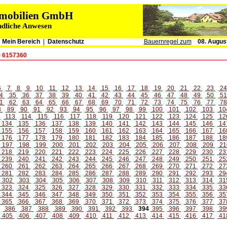
immobilien GmbH
ndliche Anwesen
|
Mein Bereich
|
Datenschutz
Bauernregel zum
08. Augus
- 6157360
6
7
8
9
10
11
12
13
14
15
16
17
18
19
20
21
22
23
2
4
35
36
37
38
39
40
41
42
43
44
45
46
47
48
49
50
5
1
62
63
64
65
66
67
68
69
70
71
72
73
74
75
76
77
7
8
89
90
91
92
93
94
95
96
97
98
99
100
101
102
103
10
2
113
114
115
116
117
118
119
120
121
122
123
124
125
12
134
135
136
137
138
139
140
141
142
143
144
145
146
14
155
156
157
158
159
160
161
162
163
164
165
166
167
16
176
177
178
179
180
181
182
183
184
185
186
187
188
18
197
198
199
200
201
202
203
204
205
206
207
208
209
21
218
219
220
221
222
223
224
225
226
227
228
229
230
23
239
240
241
242
243
244
245
246
247
248
249
250
251
25
260
261
262
263
264
265
266
267
268
269
270
271
272
27
281
282
283
284
285
286
287
288
289
290
291
292
293
29
302
303
304
305
306
307
308
309
310
311
312
313
314
31
323
324
325
326
327
328
329
330
331
332
333
334
335
33
344
345
346
347
348
349
350
351
352
353
354
355
356
35
365
366
367
368
369
370
371
372
373
374
375
376
377
37
386
387
388
389
390
391
392
393
394
395
396
397
398
39
405
406
407
408
409
410
411
412
413
414
415
416
417
41