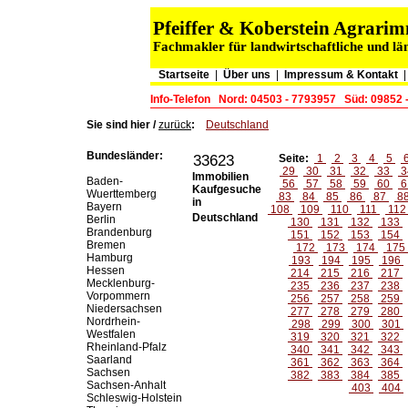
Pfeiffer & Koberstein Agrar
Fachmakler für landwirtschaftliche und lä
Startseite
|
Über uns
|
Impressum & Kontakt
Info-Telefon
Nord: 04503 - 7793957
Süd: 09852 
Sie sind hier /
zurück
:
Deutschland
Bundesländer:
33623
Seite:
1
2
3
4
5
29
30
31
32
33
3
Immobilien
Baden-
56
57
58
59
60
6
Kaufgesuche
Wuerttemberg
83
84
85
86
87
8
in
Bayern
108
109
110
111
11
Deutschland
Berlin
130
131
132
133
Brandenburg
151
152
153
154
Bremen
172
173
174
175
Hamburg
193
194
195
196
Hessen
214
215
216
217
Mecklenburg-
235
236
237
238
Vorpommern
256
257
258
259
Niedersachsen
277
278
279
280
Nordrhein-
298
299
300
301
Westfalen
319
320
321
322
Rheinland-Pfalz
340
341
342
343
Saarland
361
362
363
364
Sachsen
382
383
384
385
Sachsen-Anhalt
403
404
Schleswig-Holstein