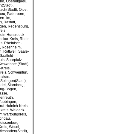
nd, Oberallgaeu,
(Stadt),
ach(Stadt), Olpe,
gaeu, Paderborn,
en-Ilm,
, Rastatt,
gen, Regensburg,
eis,
hein-Hunsrueck-
eckar-Kreis, Rhein-
s, Rheinisch-
d, Rosenheim,
, Rottweil, Saale-
Saalfeld-
is, Saarpfalz-
Schwabach(Stadt),
Kreis,
eis, Schweinfurt,
nstein,
Solingen(Stadt),
del, Starnberg,
bing-Bogen,
asse,
henreuth,
 Tuebingen,
rut-Hainich-Kreis,
gkreis, Waldeck-
, Wartburgkreis,
ongau,
Weissenburg-
reis, Wesel,
Wiesbaden(Stadt),