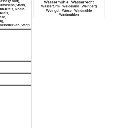
asse)(Stadt),
Wassermühle
Wasserrecht
irmasens(Stadt),
Wasserturm
Weideland
Weinberg
hn-Kreis, Rhein-
Weingut
Wiese
Windmühle
Kreis,
Windmühlen
sse,
rg,
weibruecken(Stadt)