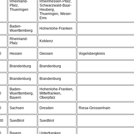
Rheinland-
Rheinhessen-Pfalz,
Pfalz,
Schwarzwald-Baar-
Thueringen
Heuberg,
Thueringen, Weser-
Ems
Baden-
Hohenlohe-Franken
Wuerttemberg
Rheinland-
Koblenz
Pfalz
0
Hessen
Giessen
Vogelsbergkreis
Brandenburg
Brandenburg
Brandenburg
Brandenburg
Baden-
Hohenlohe-Franken,
0
Wuerttemberg,
Mittelfranken,
Bayern
Oberpfalz
0
Sachsen
Dresden
Riesa-Grossenhain
00
Suedtirol
Suedtirol
0
Bayern
Unterfranken