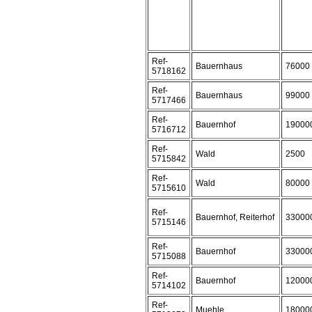
Ref-
Bauernhaus
76000
5718162
Ref-
Bauernhaus
99000
5717466
Ref-
Bauernhof
19000
5716712
Ref-
Wald
2500
5715842
Ref-
Wald
80000
5715610
Ref-
Bauernhof, Reiterhof
33000
5715146
Ref-
Bauernhof
33000
5715088
Ref-
Bauernhof
12000
5714102
Ref-
Muehle
18000