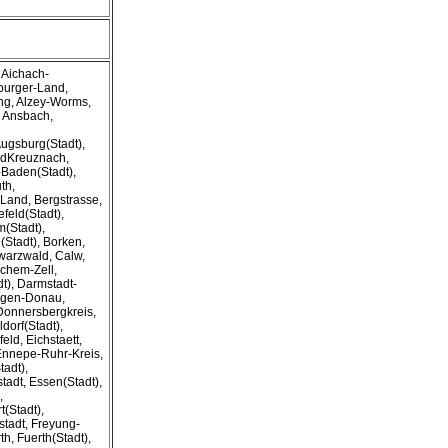
 Aichach-
nburger-Land,
ing, Alzey-Worms,
 Ansbach,
Augsburg(Stadt),
adKreuznach,
Baden(Stadt),
th,
Land, Bergstrasse,
efeld(Stadt),
m(Stadt),
Stadt), Borken,
warzwald, Calw,
chem-Zell,
t), Darmstadt-
ingen-Donau,
Donnersbergkreis,
dorf(Stadt),
eld, Eichstaett,
Ennepe-Ruhr-Kreis,
tadt),
tadt, Essen(Stadt),
,
t(Stadt),
stadt, Freyung-
h, Fuerth(Stadt),