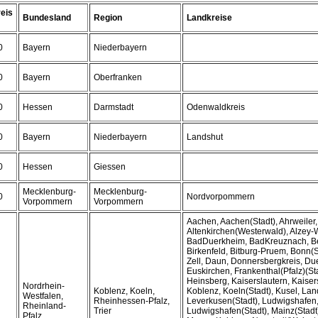
eis
Bundesland
Region
Landkreise
0
Bayern
Niederbayern
0
Bayern
Oberfranken
0
Hessen
Darmstadt
Odenwaldkreis
0
Bayern
Niederbayern
Landshut
0
Hessen
Giessen
Mecklenburg-
Mecklenburg-
0
Nordvorpommern
Vorpommern
Vorpommern
Aachen, Aachen(Stadt), Ahrweiler,
Altenkirchen(Westerwald), Alzey
BadDuerkheim, BadKreuznach, Ber
Birkenfeld, Bitburg-Pruem, Bonn(
Zell, Daun, Donnersbergkreis, Duer
Euskirchen, Frankenthal(Pfalz)(S
Heinsberg, Kaiserslautern, Kaisers
Nordrhein-
Koblenz, Koeln,
Koblenz, Koeln(Stadt), Kusel, Lan
Westfalen,
Rheinhessen-Pfalz,
Leverkusen(Stadt), Ludwigshafen
Rheinland-
Trier
Ludwigshafen(Stadt), Mainz(Stadt
Pfalz