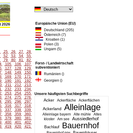
Europäische Union (EU)
t 2026
Deutschland (205)
Österreich (7)
Kroatien (1)
Polen (3)
Ungarn (5)
4
25
26
27
28
1
52
53
54
55
8
79
80
81
82
Forst- / Landwirtschaft
4
105
106
107
subventioniert
6
127
128
129
7
148
149
150
Rumänien ()
8
169
170
171
Georgien ()
9
190
191
192
0
211
212
213
1
232
233
234
2
253
254
255
Unsere häufigsten Suchbegriffe
3
274
275
276
Acker
Ackerfläche
Ackerflächen
4
295
296
297
Alleinlage
5
316
317
318
Ackerland
6
337
338
339
7
358
359
360
Alleinlage bayern
Alte mühle
Altes
8
379
380
381
Aussiedlerhof
kloster
Am see
9
400
401
402
Bauernhof
8
419
420
421
Bachlauf
Bauernhäuser
Bauernhof nrw