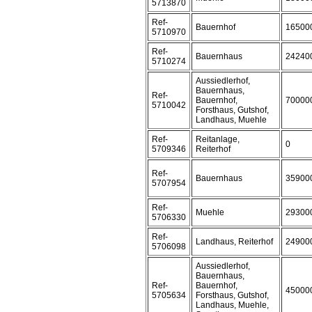
5713870
Ref-
Bauernhof
16500
5710970
Ref-
Bauernhaus
24240
5710274
Aussiedlerhof,
Bauernhaus,
Ref-
Bauernhof,
70000
5710042
Forsthaus, Gutshof,
Landhaus, Muehle
Ref-
Reitanlage,
0
5709346
Reiterhof
Ref-
Bauernhaus
35900
5707954
Ref-
Muehle
29300
5706330
Ref-
Landhaus, Reiterhof
24900
5706098
Aussiedlerhof,
Bauernhaus,
Ref-
Bauernhof,
45000
5705634
Forsthaus, Gutshof,
Landhaus, Muehle,