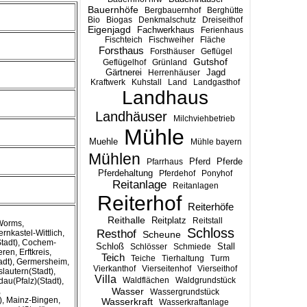
Bauernhöfe
Bergbauernhof
Berghütte
Bio
Biogas
Denkmalschutz
Dreiseithof
Eigenjagd
Fachwerkhaus
Ferienhaus
Fischteich
Fischweiher
Fläche
Forsthaus
Forsthäuser
Geflügel
Gutshof
Geflügelhof
Grünland
Gärtnerei
Jagd
Herrenhäuser
Kraftwerk
Kuhstall
Land
Landgasthof
Landhaus
Landhäuser
Milchviehbetrieb
Mühle
Muehle
Mühle bayern
Mühlen
Pferd
Pferde
Pfarrhaus
Pferdehaltung
Pferdehof
Ponyhof
Reitanlage
Reitanlagen
Reiterhof
Reiterhöfe
Reithalle
Reitplatz
Reitstall
-Worms,
Schloss
Resthof
nkastel-Wittlich,
Scheune
Stadt), Cochem-
Stall
Schloß
Schlösser
Schmiede
en, Erftkreis,
Teich
Teiche
Tierhaltung
Turm
tadt), Germersheim,
Vierkanthof
Vierseitenhof
Vierseithof
lautern(Stadt),
Villa
Waldflächen
Waldgrundstück
dau(Pfalz)(Stadt),
,
Wasser
Wassergrundstück
), Mainz-Bingen,
Wasserkraft
Wasserkraftanlage