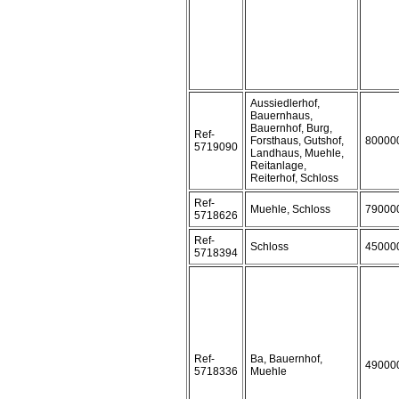
Aussiedlerhof,
Bauernhaus,
Bauernhof, Burg,
Ref-
Forsthaus, Gutshof,
80000
5719090
Landhaus, Muehle,
Reitanlage,
Reiterhof, Schloss
Ref-
Muehle, Schloss
79000
5718626
Ref-
Schloss
45000
5718394
Ref-
Ba, Bauernhof,
49000
5718336
Muehle