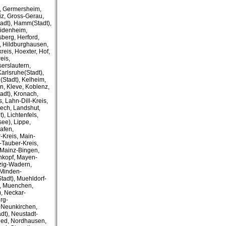
), Germersheim,
iz, Gross-Gerau,
adt), Hamm(Stadt),
eidenheim,
sberg, Herford,
, Hildburghausen,
eis, Hoexter, Hof,
eis,
serslautern,
Karlsruhe(Stadt),
(Stadt), Kelheim,
n, Kleve, Koblenz,
adt), Kronach,
, Lahn-Dill-Kreis,
ech, Landshut,
, Lichtenfels,
ee), Lippe,
afen,
-Kreis, Main-
-Tauber-Kreis,
 Mainz-Bingen,
nkopf, Mayen-
zig-Wadern,
 Minden-
adt), Muehldorf-
), Muenchen,
, Neckar-
rg-
Neunkirchen,
dt), Neustadt-
ied, Nordhausen,