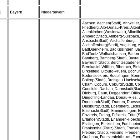
0
Bayern
Niederbayern
Aachen, Aachen(Stadt), Ahrweiler,
Friedberg, Alb-Donau-Kreis, Alte
Altenkirchen(Westerwald), Altoett
Amberg(Stadt), Amberg-Sulzbach,
Ansbach(Stadt), Aschaffenburg,
Aschaffenburg(Stadt), Augsburg, 
BadDuerkheim, BadKissingen, B
BadToelz-Wolfratshausen, Baden-
Bamberg, Bamberg(Stadt), Bayreu
Bayreuth(Stadt), Berchtesgadener
Bernkastel-Wittlich, Biberach, Biel
Birkenfeld, Bitburg-Pruem, Bochu
Bodenseekreis, Boeblingen, Bonn(
Bottrop(Stadt), Breisgau-Hochsch
Cham, Coburg, Coburg(Stadt), Co
Coesfeld, Dachau, Darmstadt(Stad
Dieburg, Daun, Deggendorf, Dill
Dingolfing-Landau, Donau-Ries, 
Dortmund(Stadt), Dueren, Duessel
Duisburg(Stadt), Ebersberg, Eichsf
Eisenach(Stadt), Emmendingen, 
Enzkreis, Erding, Erftkreis, Erfurt(S
Erlangen(Stadt), Erlangen-Hoechs
Esslingen, Euskirchen, Forchheim
Frankenthal(Pfalz)(Stadt), Frankfur
Freiburg(Stadt), Freising, Freuden
Grafenau, Fuerstenfeldbruck, Fuert