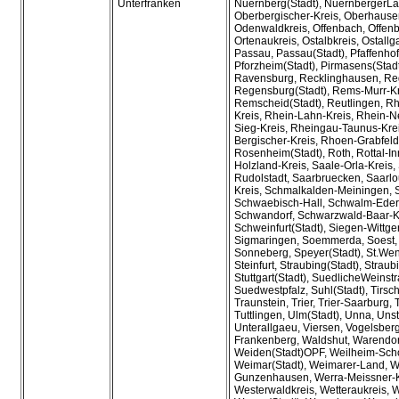
Unterfranken
Nuernberg(Stadt), NuernbergerLa
Oberbergischer-Kreis, Oberhausen
Odenwaldkreis, Offenbach, Offenb
Ortenaukreis, Ostalbkreis, Ostall
Passau, Passau(Stadt), Pfaffenhof
Pforzheim(Stadt), Pirmasens(Stadt)
Ravensburg, Recklinghausen, Re
Regensburg(Stadt), Rems-Murr-Kr
Remscheid(Stadt), Reutlingen, R
Kreis, Rhein-Lahn-Kreis, Rhein-N
Sieg-Kreis, Rheingau-Taunus-Krei
Bergischer-Kreis, Rhoen-Grabfel
Rosenheim(Stadt), Roth, Rottal-Inn
Holzland-Kreis, Saale-Orla-Kreis, 
Rudolstadt, Saarbruecken, Saarlou
Kreis, Schmalkalden-Meiningen, 
Schwaebisch-Hall, Schwalm-Eder-
Schwandorf, Schwarzwald-Baar-Kr
Schweinfurt(Stadt), Siegen-Wittge
Sigmaringen, Soemmerda, Soest, 
Sonneberg, Speyer(Stadt), St.Wen
Steinfurt, Straubing(Stadt), Strau
Stuttgart(Stadt), SuedlicheWeinstr
Suedwestpfalz, Suhl(Stadt), Tirsc
Traunstein, Trier, Trier-Saarburg,
Tuttlingen, Ulm(Stadt), Unna, Unst
Unterallgaeu, Viersen, Vogelsber
Frankenberg, Waldshut, Warendorf
Weiden(Stadt)OPF, Weilheim-Sch
Weimar(Stadt), Weimarer-Land, 
Gunzenhausen, Werra-Meissner-K
Westerwaldkreis, Wetteraukreis, 