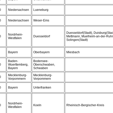
0
Niedersachsen
Lueneburg
0
Niedersachsen
Weser-Ems
Duesseldorf(Stadt), Duisburg(Stadt
Nordrhein-
0
Duesseldorf
Mettmann, Muelheim-an-der-Ruhr(
Westfalen
Solingen(Stadt)
Bayern
Oberbayern
Miesbach
Baden-
Bodensee-
0
Wuerttemberg,
Oberschwaben,
Bayern
Schwaben
Mecklenburg-
Mecklenburg-
0
Vorpommern
Vorpommern
0
Bayern
Unterfranken
Nordrhein-
0
Koeln
Rheinisch-Bergischer-Kreis
Westfalen