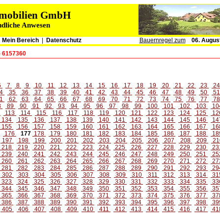
immobilien GmbH
ndliche Anwesen
|
Mein Bereich
|
Datenschutz
Bauernregel zum
06. Augus
- 6157360
6
7
8
9
10
11
12
13
14
15
16
17
18
19
20
21
22
23
2
4
35
36
37
38
39
40
41
42
43
44
45
46
47
48
49
50
5
1
62
63
64
65
66
67
68
69
70
71
72
73
74
75
76
77
7
8
89
90
91
92
93
94
95
96
97
98
99
100
101
102
103
10
2
113
114
115
116
117
118
119
120
121
122
123
124
125
12
134
135
136
137
138
139
140
141
142
143
144
145
146
14
155
156
157
158
159
160
161
162
163
164
165
166
167
16
176
177
178
179
180
181
182
183
184
185
186
187
188
18
197
198
199
200
201
202
203
204
205
206
207
208
209
21
218
219
220
221
222
223
224
225
226
227
228
229
230
23
239
240
241
242
243
244
245
246
247
248
249
250
251
25
260
261
262
263
264
265
266
267
268
269
270
271
272
27
281
282
283
284
285
286
287
288
289
290
291
292
293
29
302
303
304
305
306
307
308
309
310
311
312
313
314
31
323
324
325
326
327
328
329
330
331
332
333
334
335
33
344
345
346
347
348
349
350
351
352
353
354
355
356
35
365
366
367
368
369
370
371
372
373
374
375
376
377
37
386
387
388
389
390
391
392
393
394
395
396
397
398
39
405
406
407
408
409
410
411
412
413
414
415
416
417
41