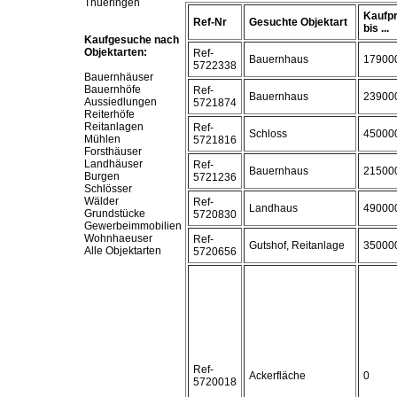
Thueringen
Kaufpr
Ref-Nr
Gesuchte Objektart
bis ...
Kaufgesuche nach
Objektarten:
Ref-
Bauernhaus
17900
5722338
Bauernhäuser
Bauernhöfe
Ref-
Bauernhaus
23900
Aussiedlungen
5721874
Reiterhöfe
Reitanlagen
Ref-
Schloss
45000
Mühlen
5721816
Forsthäuser
Landhäuser
Ref-
Bauernhaus
21500
Burgen
5721236
Schlösser
Wälder
Ref-
Landhaus
49000
Grundstücke
5720830
Gewerbeimmobilien
Wohnhaeuser
Ref-
Gutshof, Reitanlage
35000
Alle Objektarten
5720656
Ref-
Ackerfläche
0
5720018