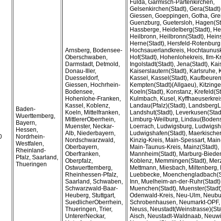
Fulda, Garmisch-Partenkirchen,
Gelsenkirchen(Stadt), Gera(Stadt
Giessen, Goeppingen, Gotha, Gre
Guenzburg, Guetersloh, Hagen(St
Hassberge, Heidelberg(Stadt), H
Heilbronn, Heilbronn(Stadt), Hein
Herne(Stadt), Hersfeld-Rotenburg
Arnsberg, Bodensee-
Hochsauerlandkreis, Hochtaunuskr
Oberschwaben,
Hof(Stadt), Hohenlohekreis, Ilm-Kr
Darmstadt, Detmold,
Ingolstadt(Stadt), Jena(Stadt), Kai
Donau-Iller,
Kaiserslautern(Stadt), Karlsruhe, 
Duesseldorf,
Kassel, Kassel(Stadt), Kaufbeuren
Giessen, Hochrhein-
Kempten(Stadt)(Allgaeu), Kitzinge
Bodensee,
Koeln(Stadt), Konstanz, Krefeld(St
Hohenlohe-Franken,
Kulmbach, Kusel, Kyffhaeuserkreis
Kassel, Koblenz,
Landau(Pfalz)(Stadt), LandsbergL
Baden-
Koeln, Mittelfranken,
Landshut(Stadt), Leverkusen(Stadt)
Wuerttemberg,
MittlererOberrhein,
Limburg-Weilburg, Lindau(Bodens
Bayern,
Muenster, Neckar-
Loerrach, Ludwigsburg, Ludwigsh
Hessen,
Alb, Niederbayern,
Ludwigshafen(Stadt), Maerkischer
0
Nordrhein-
Nordschwarzwald,
Kinzig-Kreis, Main-Spessart, Main
Westfalen,
Oberbayern,
Main-Taunus-Kreis, Mainz(Stadt),
Rheinland-
Oberfranken,
Mannheim(Stadt), Marburg-Biede
Pfalz, Saarland,
Oberpfalz,
Koblenz, Memmingen(Stadt), Mer
Thueringen
Ostwuerttemberg,
Mettmann, Miesbach, Miltenberg,
Rheinhessen-Pfalz,
Luebbecke, Moenchengladbach(St
Saarland, Schwaben,
Inn, Muelheim-an-der-Ruhr(Stadt
Schwarzwald-Baar-
Muenchen(Stadt), Muenster(Stadt)
Heuberg, Stuttgart,
Odenwald-Kreis, Neu-Ulm, Neubu
SuedlicherOberrhein,
Schrobenhausen, Neumarkt-OPF, 
Thueringen, Trier,
Neuss, Neustadt(Weinstrasse)(Sta
UntererNeckar,
Aisch, Neustadt-Waldnaab, Neuw