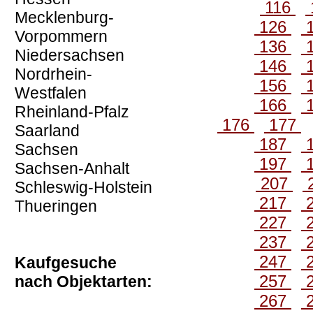
116
Mecklenburg-
126
Vorpommern
136
Niedersachsen
146
Nordrhein-
156
Westfalen
166
Rheinland-Pfalz
176
177
Saarland
187
Sachsen
197
Sachsen-Anhalt
207
Schleswig-Holstein
217
Thueringen
227
237
247
Kaufgesuche
257
nach Objektarten:
267