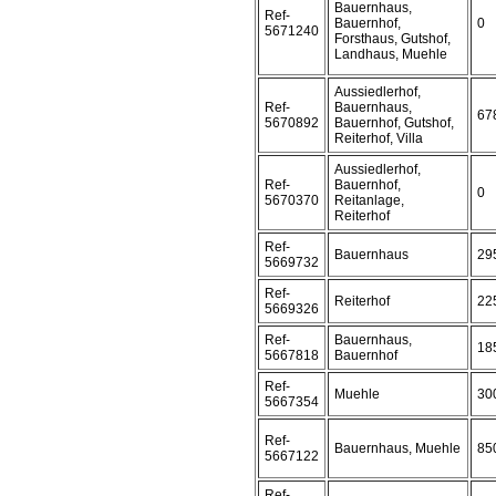
Bauernhaus,
Ref-
Bauernhof,
0
5671240
Forsthaus, Gutshof,
Landhaus, Muehle
Aussiedlerhof,
Ref-
Bauernhaus,
67
5670892
Bauernhof, Gutshof,
Reiterhof, Villa
Aussiedlerhof,
Ref-
Bauernhof,
0
5670370
Reitanlage,
Reiterhof
Ref-
Bauernhaus
29
5669732
Ref-
Reiterhof
22
5669326
Ref-
Bauernhaus,
18
5667818
Bauernhof
Ref-
Muehle
30
5667354
Ref-
Bauernhaus, Muehle
85
5667122
Ref-