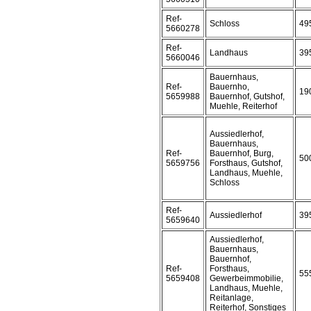
Ref-
Schloss
49
5660278
Ref-
Landhaus
39
5660046
Bauernhaus,
Ref-
Bauernho,
19
5659988
Bauernhof, Gutshof,
Muehle, Reiterhof
Aussiedlerhof,
Bauernhaus,
Ref-
Bauernhof, Burg,
50
5659756
Forsthaus, Gutshof,
Landhaus, Muehle,
Schloss
Ref-
Aussiedlerhof
39
5659640
Aussiedlerhof,
Bauernhaus,
Bauernhof,
Ref-
Forsthaus,
55
5659408
Gewerbeimmobilie,
Landhaus, Muehle,
Reitanlage,
Reiterhof, Sonstiges