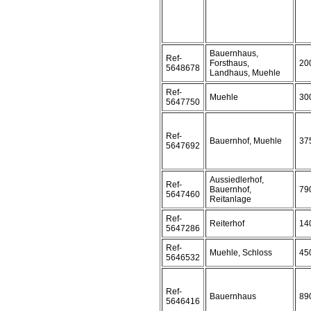
Bauernhaus,
Ref-
Forsthaus,
20
5648678
Landhaus, Muehle
Ref-
Muehle
30
5647750
Ref-
Bauernhof, Muehle
37
5647692
Aussiedlerhof,
Ref-
Bauernhof,
79
5647460
Reitanlage
Ref-
Reiterhof
14
5647286
Ref-
Muehle, Schloss
45
5646532
Ref-
Bauernhaus
89
5646416