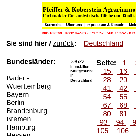
Pfeiffer & Koberstein Agrarimm
Fachmakler für landwirtschaftliche und ländli
Startseite
|
Über uns
|
Impressum & Kontakt
|
Mei
Info-Telefon
Nord: 04503 - 7793957
Süd: 09852 - 61
Sie sind hier /
zurück
:
Deutschland
Bundesländer:
33622
Seite:
1
Immobilien
15
16
Kaufgesuche
in
Baden-
28
29
Deutschland
Wuerttemberg
41
42
Bayern
54
55
Berlin
67
68
Brandenburg
80
81
Bremen
93
94
Hamburg
105
106
Hessen