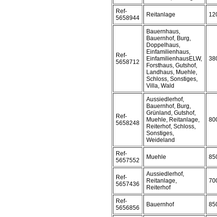
Ref-
Reitanlage
12
5658944
Bauernhaus,
Bauernhof, Burg,
Doppelhaus,
Einfamilienhaus,
Ref-
EinfamilienhausELW,
38
5658712
Forsthaus, Gutshof,
Landhaus, Muehle,
Schloss, Sonstiges,
Villa, Wald
Aussiedlerhof,
Bauernhof, Burg,
Grünland, Gutshof,
Ref-
Muehle, Reitanlage,
80
5658248
Reiterhof, Schloss,
Sonstiges,
Weideland
Ref-
Muehle
85
5657552
Aussiedlerhof,
Ref-
Reitanlage,
70
5657436
Reiterhof
Ref-
Bauernhof
85
5656856