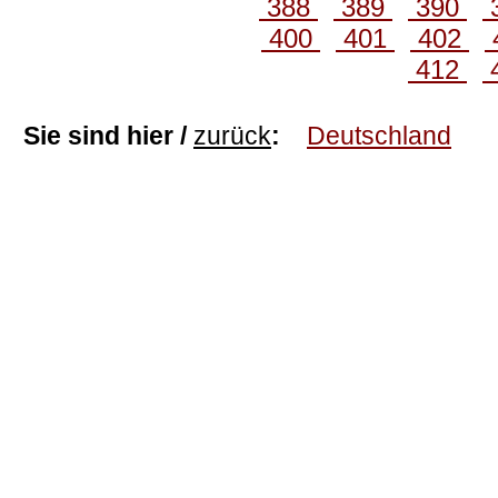
388
389
390
400
401
402
412
Sie sind hier /
zurück
:
Deutschland