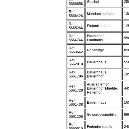
Gutshof
25
5666658
Ref-
Mehrfamilienhaus
13
5666426
Ref-
Einfamilienhaus
12
5665266
Ref-
Bauernhof,
95
5664744
Landhaus
Ref-
Reitanlage
85
5663642
Ref-
Bauernhaus
55
5662018
Ref-
Bauernhaus,
19
5661786
Bauernhof
Aussiedlerhof,
Ref-
Bauernhof, Muehle,
44
5661728
Reiterhof
Ref-
Bauernhaus
16
5661438
Ref-
Gewerbeimmobilie
99
5661206
Ref-
Ferienimmobilie
24
5660510