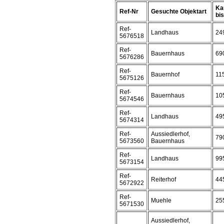
Ka
Ref-Nr
Gesuchte Objektart
bis 
Ref-
Landhaus
24
5676518
Ref-
Bauernhaus
69
5676286
Ref-
Bauernhof
11
5675126
Ref-
Bauernhaus
10
5674546
Ref-
Landhaus
49
5674314
Ref-
Aussiedlerhof,
79
5673560
Bauernhaus
Ref-
Landhaus
99
5673154
Ref-
Reiterhof
44
5672922
Ref-
Muehle
25
5671530
Aussiedlerhof,