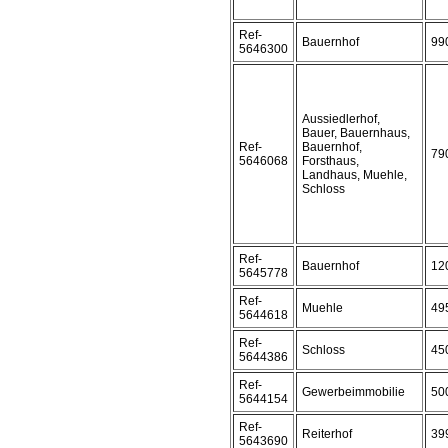
Ref-
Bauernhof
99
5646300
Aussiedlerhof,
Bauer, Bauernhaus,
Ref-
Bauernhof,
79
5646068
Forsthaus,
Landhaus, Muehle,
Schloss
Ref-
Bauernhof
12
5645778
Ref-
Muehle
49
5644618
Ref-
Schloss
45
5644386
Ref-
Gewerbeimmobilie
50
5644154
Ref-
Reiterhof
39
5643690