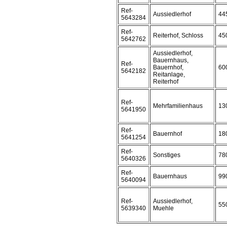
Ref-
Aussiedlerhof
44
5643284
Ref-
Reiterhof, Schloss
45
5642762
Aussiedlerhof,
Bauernhaus,
Ref-
Bauernhof,
60
5642182
Reitanlage,
Reiterhof
Ref-
Mehrfamilienhaus
13
5641950
Ref-
Bauernhof
18
5641254
Ref-
Sonstiges
78
5640326
Ref-
Bauernhaus
99
5640094
Ref-
Aussiedlerhof,
55
5639340
Muehle