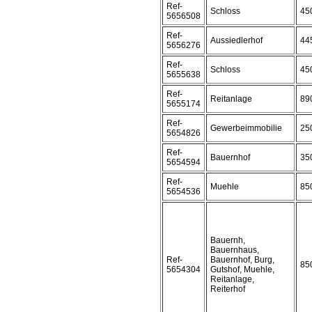
Ref-
Schloss
45
5656508
Ref-
Aussiedlerhof
44
5656276
Ref-
Schloss
45
5655638
Ref-
Reitanlage
89
5655174
Ref-
Gewerbeimmobilie
25
5654826
Ref-
Bauernhof
35
5654594
Ref-
Muehle
85
5654536
Bauernh,
Bauernhaus,
Ref-
Bauernhof, Burg,
85
5654304
Gutshof, Muehle,
Reitanlage,
Reiterhof