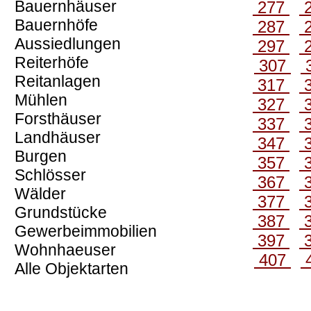
Bauernhäuser
277
Bauernhöfe
287
Aussiedlungen
297
Reiterhöfe
307
Reitanlagen
317
Mühlen
327
Forsthäuser
337
Landhäuser
347
Burgen
357
Schlösser
367
Wälder
377
Grundstücke
387
Gewerbeimmobilien
397
Wohnhaeuser
407
Alle Objektarten