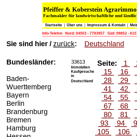
Pfeiffer & Koberstein Agrarimm
Fachmakler für landwirtschaftliche und ländli
Startseite
|
Über uns
|
Impressum & Kontakt
|
Mei
Info-Telefon
Nord: 04503 - 7793957
Süd: 09852 - 61
Sie sind hier /
zurück
:
Deutschland
Bundesländer:
33613
Seite:
1
Immobilien
15
16
Kaufgesuche
in
Baden-
28
29
Deutschland
Wuerttemberg
41
42
Bayern
54
55
Berlin
67
68
Brandenburg
80
81
Bremen
93
94
Hamburg
105
106
Hessen