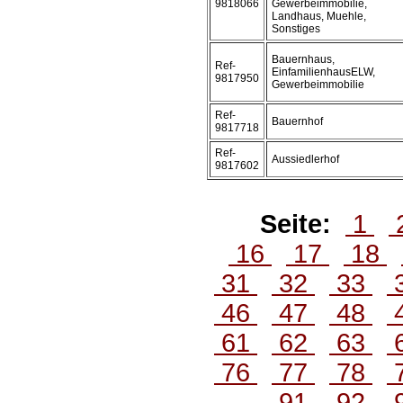
9818066
Gewerbeimmobilie,
Landhaus, Muehle,
Sonstiges
Bauernhaus,
Ref-
EinfamilienhausELW,
9817950
Gewerbeimmobilie
Ref-
Bauernhof
9817718
Ref-
Aussiedlerhof
9817602
Seite:
1
16
17
18
31
32
33
46
47
48
61
62
63
76
77
78
91
92