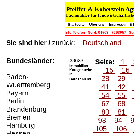
Pfeiffer & Koberstein 
Fachmakler für landwirtschaftlich
Startseite
|
Über uns
|
Impressum & 
Info-Telefon
Nord: 04503 - 7793957
Sü
Sie sind hier /
zurück
:
Deutschland
Bundesländer:
33623
Seite:
1
Immobilien
15
16
Kaufgesuche
in
Baden-
28
29
Deutschland
Wuerttemberg
41
42
Bayern
54
55
Berlin
67
68
Brandenburg
80
81
Bremen
93
94
Hamburg
105
106
Hessen