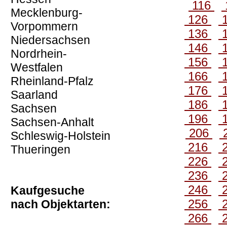
116
Mecklenburg-
126
Vorpommern
136
Niedersachsen
146
Nordrhein-
156
Westfalen
166
Rheinland-Pfalz
176
Saarland
186
Sachsen
196
Sachsen-Anhalt
206
Schleswig-Holstein
216
Thueringen
226
236
246
Kaufgesuche
256
nach Objektarten:
266