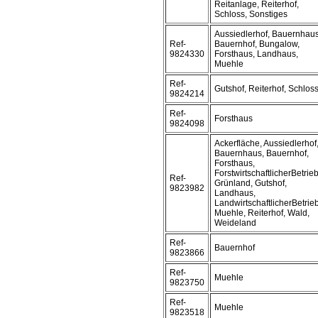
Reitanlage, Reiterhof,
Schloss, Sonstiges
Aussiedlerhof, Bauernhaus
Ref-
Bauernhof, Bungalow,
9824330
Forsthaus, Landhaus,
Muehle
Ref-
Gutshof, Reiterhof, Schlos
9824214
Ref-
Forsthaus
9824098
Ackerfläche, Aussiedlerhof
Bauernhaus, Bauernhof,
Forsthaus,
ForstwirtschaftlicherBetrieb
Ref-
Grünland, Gutshof,
9823982
Landhaus,
LandwirtschaftlicherBetrieb
Muehle, Reiterhof, Wald,
Weideland
Ref-
Bauernhof
9823866
Ref-
Muehle
9823750
Ref-
Muehle
9823518