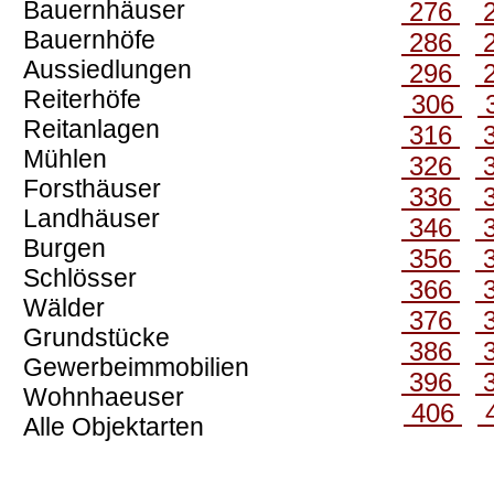
Bauernhäuser
276
Bauernhöfe
286
Aussiedlungen
296
Reiterhöfe
306
Reitanlagen
316
Mühlen
326
Forsthäuser
336
Landhäuser
346
Burgen
356
Schlösser
366
Wälder
376
Grundstücke
386
Gewerbeimmobilien
396
Wohnhaeuser
406
Alle Objektarten