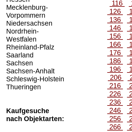
116
Mecklenburg-
126
Vorpommern
136
Niedersachsen
146
Nordrhein-
156
Westfalen
166
Rheinland-Pfalz
176
Saarland
186
Sachsen
196
Sachsen-Anhalt
206
Schleswig-Holstein
216
Thueringen
226
236
246
Kaufgesuche
256
nach Objektarten:
266