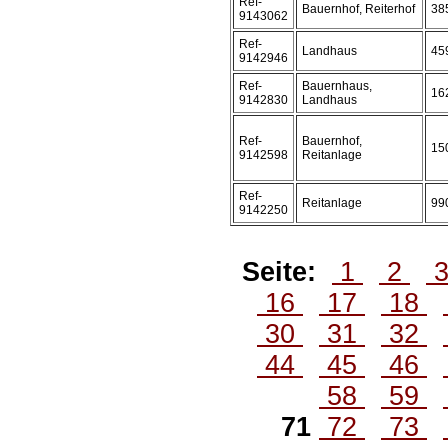
Ref-
Bauernhof, Reiterhof
38
9143062
Ref-
Landhaus
45
9142946
Ref-
Bauernhaus,
16
9142830
Landhaus
Ref-
Bauernhof,
15
9142598
Reitanlage
Ref-
Reitanlage
99
9142250
Seite:
1
2
16
17
18
30
31
32
44
45
46
58
59
71
72
73