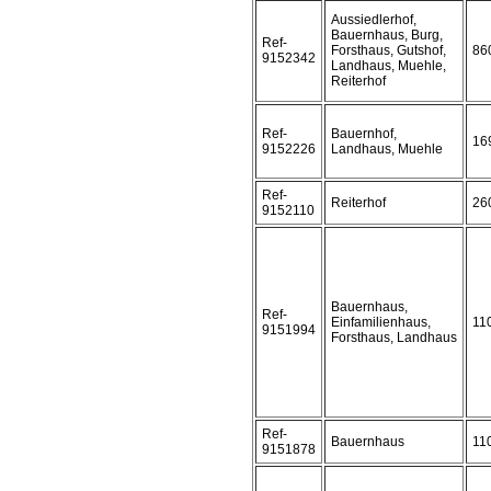
Aussiedlerhof,
Bauernhaus, Burg,
Ref-
Forsthaus, Gutshof,
86
9152342
Landhaus, Muehle,
Reiterhof
Ref-
Bauernhof,
16
9152226
Landhaus, Muehle
Ref-
Reiterhof
26
9152110
Bauernhaus,
Ref-
Einfamilienhaus,
11
9151994
Forsthaus, Landhaus
Ref-
Bauernhaus
11
9151878