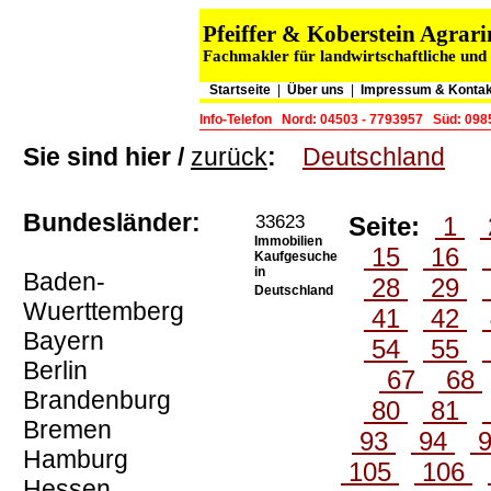
Pfeiffer & Koberstein Agra
Fachmakler für landwirtschaftliche und
Startseite
|
Über uns
|
Impressum & Kontak
Info-Telefon
Nord: 04503 - 7793957
Süd: 098
Sie sind hier /
zurück
:
Deutschland
Bundesländer:
33623
Seite:
1
Immobilien
15
16
Kaufgesuche
in
Baden-
28
29
Deutschland
Wuerttemberg
41
42
Bayern
54
55
Berlin
67
68
Brandenburg
80
81
Bremen
93
94
Hamburg
105
106
Hessen