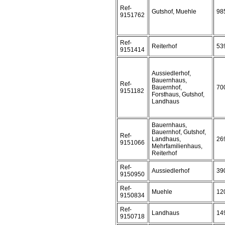
Ref-
Gutshof, Muehle
98
9151762
Ref-
Reiterhof
53
9151414
Aussiedlerhof,
Bauernhaus,
Ref-
Bauernhof,
70
9151182
Forsthaus, Gutshof,
Landhaus
Bauernhaus,
Bauernhof, Gutshof,
Ref-
Landhaus,
26
9151066
Mehrfamilienhaus,
Reiterhof
Ref-
Aussiedlerhof
39
9150950
Ref-
Muehle
12
9150834
Ref-
Landhaus
14
9150718