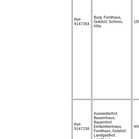
Burg, Forsthaus,
Ref-
Gutshof, Schloss,
15
9147354
Villa
Aussiedlerhof,
Bauernhaus,
Bauernhof,
Ref-
Einfamilienhaus,
45
9147238
Forsthaus, Gutshof,
Landgasthof,