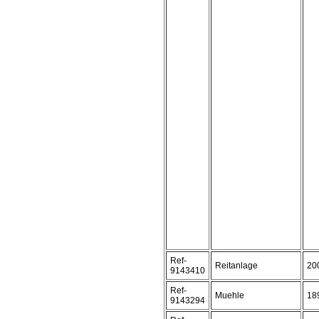
Ref-
Reitanlage
20
9143410
Ref-
Muehle
18
9143294