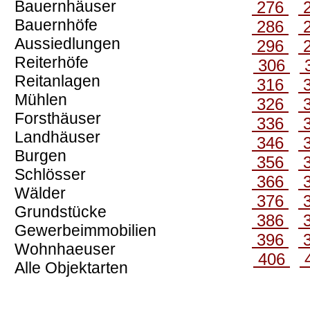
Bauernhäuser
276
Bauernhöfe
286
Aussiedlungen
296
Reiterhöfe
306
Reitanlagen
316
Mühlen
326
Forsthäuser
336
Landhäuser
346
Burgen
356
Schlösser
366
Wälder
376
Grundstücke
386
Gewerbeimmobilien
396
Wohnhaeuser
406
Alle Objektarten