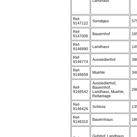
Landhaus
Ref-
Sonstiges
57
9147122
Ref-
Bauernhof
16
9147006
Ref-
Landhaus
14
9146890
Ref-
Aussiedlerhof
39
9146774
Ref-
Muehle
34
9146658
Aussiedlerhof,
Ref-
Bauernhof,
29
9146542
Landhaus, Muehle,
Reitanlage
Ref-
Schloss
13
9146426
Ref-
Bauernhaus
18
9146310
Gutshof, Landhaus,