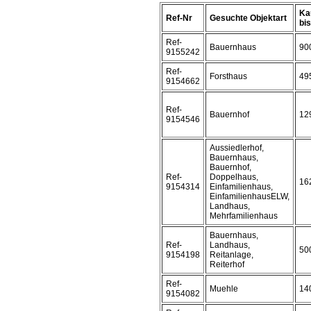
Ka
Ref-Nr
Gesuchte Objektart
bis 
Ref-
Bauernhaus
90
9155242
Ref-
Forsthaus
49
9154662
Ref-
Bauernhof
12
9154546
Aussiedlerhof,
Bauernhaus,
Bauernhof,
Ref-
Doppelhaus,
16
9154314
Einfamilienhaus,
EinfamilienhausELW,
Landhaus,
Mehrfamilienhaus
Bauernhaus,
Ref-
Landhaus,
50
9154198
Reitanlage,
Reiterhof
Ref-
Muehle
14
9154082