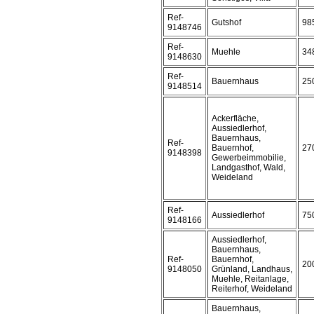
Ref-
Gutshof
98
9148746
Ref-
Muehle
34
9148630
Ref-
Bauernhaus
25
9148514
Ackerfläche,
Aussiedlerhof,
Bauernhaus,
Ref-
Bauernhof,
27
9148398
Gewerbeimmobilie,
Landgasthof, Wald,
Weideland
Ref-
Aussiedlerhof
75
9148166
Aussiedlerhof,
Bauernhaus,
Ref-
Bauernhof,
20
9148050
Grünland, Landhaus,
Muehle, Reitanlage,
Reiterhof, Weideland
Bauernhaus,