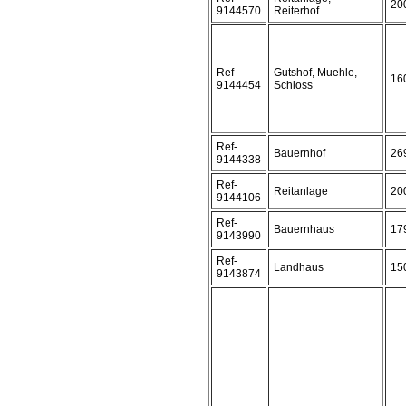
20
9144570
Reiterhof
Ref-
Gutshof, Muehle,
16
9144454
Schloss
Ref-
Bauernhof
26
9144338
Ref-
Reitanlage
20
9144106
Ref-
Bauernhaus
17
9143990
Ref-
Landhaus
15
9143874