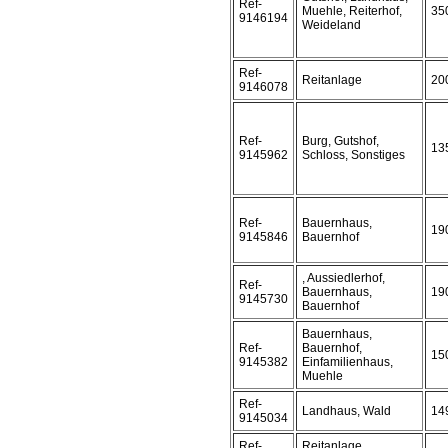
Ref-
Muehle, Reiterhof,
35
9146194
Weideland
Ref-
Reitanlage
20
9146078
Ref-
Burg, Gutshof,
13
9145962
Schloss, Sonstiges
Ref-
Bauernhaus,
19
9145846
Bauernhof
, Aussiedlerhof,
Ref-
Bauernhaus,
19
9145730
Bauernhof
Bauernhaus,
Ref-
Bauernhof,
15
9145382
Einfamilienhaus,
Muehle
Ref-
Landhaus, Wald
14
9145034
Ref-
Reitanlage,