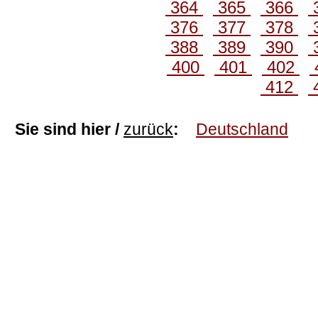
364
365
366
376
377
378
388
389
390
400
401
402
412
Sie sind hier /
zurück
:
Deutschland