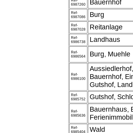
Ref-
Bauernhof
6987260
Ref-
Burg
6987086
Ref-
Reitanlage
6987028
Ref-
Landhaus
6986738
Ref-
Burg, Muehle
6986564
Aussiedlerhof
Ref-
Bauernhof, Ei
6986100
Gutshof, Land
Ref-
Gutshof, Schl
6985752
Bauernhaus, 
Ref-
6985636
Ferienimmobil
Ref-
Wald
6985404