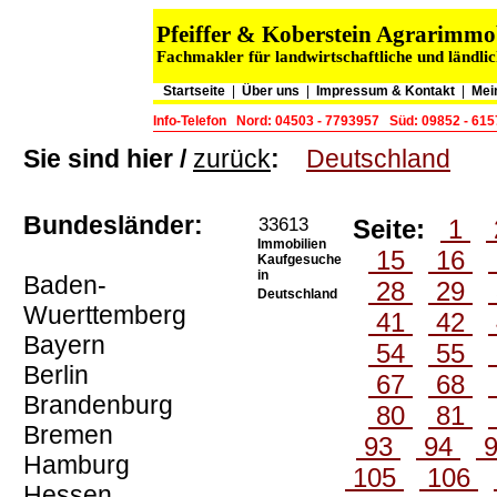
Pfeiffer & Koberstein Agrarimm
Fachmakler für landwirtschaftliche und ländli
Startseite
|
Über uns
|
Impressum & Kontakt
|
Mei
Info-Telefon
Nord: 04503 - 7793957
Süd: 09852 - 61
Sie sind hier /
zurück
:
Deutschland
Bundesländer:
33613
Seite:
1
Immobilien
15
16
Kaufgesuche
in
Baden-
28
29
Deutschland
Wuerttemberg
41
42
Bayern
54
55
Berlin
67
68
Brandenburg
80
81
Bremen
93
94
Hamburg
105
106
Hessen