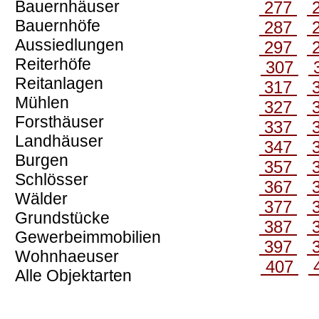
Bauernhäuser
277
Bauernhöfe
287
Aussiedlungen
297
Reiterhöfe
307
Reitanlagen
317
Mühlen
327
Forsthäuser
337
Landhäuser
347
Burgen
357
Schlösser
367
Wälder
377
Grundstücke
387
Gewerbeimmobilien
397
Wohnhaeuser
407
Alle Objektarten