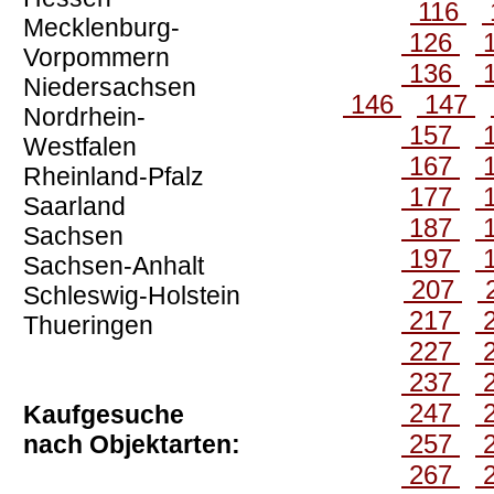
116
Mecklenburg-
126
Vorpommern
136
Niedersachsen
146
147
Nordrhein-
157
Westfalen
167
Rheinland-Pfalz
177
Saarland
187
Sachsen
197
Sachsen-Anhalt
207
Schleswig-Holstein
217
Thueringen
227
237
247
Kaufgesuche
257
nach Objektarten:
267