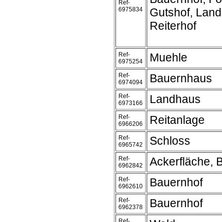
Ref-
6975834
Gutshof, Land
Reiterhof
Ref-
Muehle
6975254
Ref-
Bauernhaus
6974094
Ref-
Landhaus
6973166
Ref-
Reitanlage
6966206
Ref-
Schloss
6965742
Ref-
Ackerfläche, 
6962842
Ref-
Bauernhof
6962610
Ref-
Bauernhof
6962378
Ref-