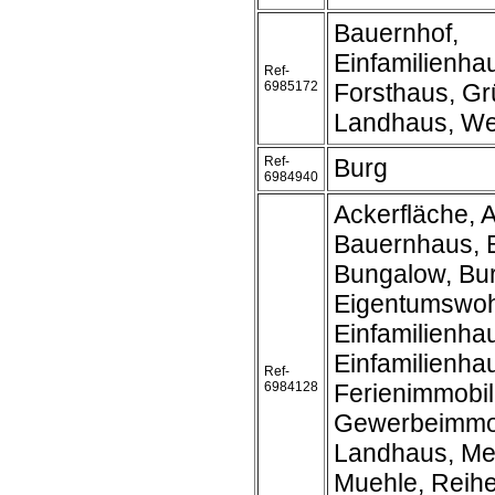
Bauernhof,
Einfamilienh
Ref-
6985172
Forsthaus, Gr
Landhaus, We
Ref-
Burg
6984940
Ackerfläche, A
Bauernhaus, 
Bungalow, Bu
Eigentumswo
Einfamilienha
Einfamilienh
Ref-
6984128
Ferienimmobil
Gewerbeimmobi
Landhaus, Me
Muehle, Reih