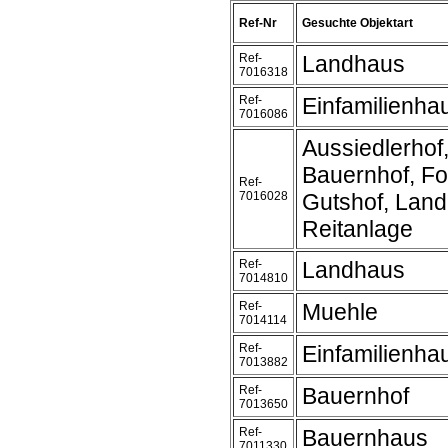
Ref-Nr
Gesuchte Objektart
Ref-
Landhaus
7016318
Ref-
Einfamilienh
7016086
Aussiedlerhof
Bauernhof, Fo
Ref-
7016028
Gutshof, Land
Reitanlage
Ref-
Landhaus
7014810
Ref-
Muehle
7014114
Ref-
Einfamilienh
7013882
Ref-
Bauernhof
7013650
Ref-
Bauernhaus
7011330