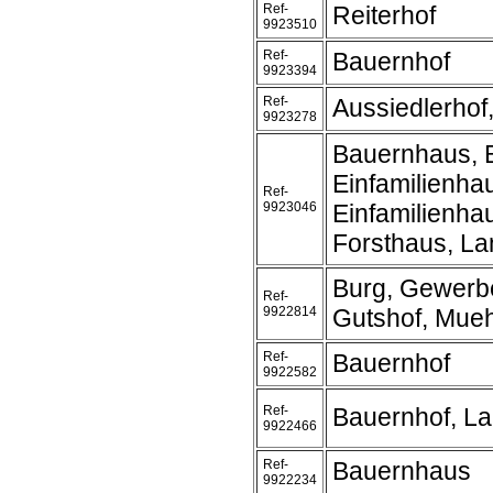
Ref-
Reiterhof
9923510
Ref-
Bauernhof
9923394
Ref-
Aussiedlerhof
9923278
Bauernhaus, 
Einfamilienha
Ref-
9923046
Einfamilienh
Forsthaus, L
Burg, Gewerb
Ref-
9922814
Gutshof, Mueh
Ref-
Bauernhof
9922582
Ref-
Bauernhof, L
9922466
Ref-
Bauernhaus
9922234