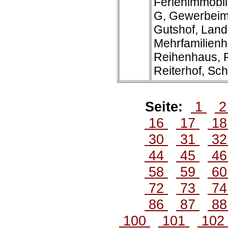
Ferienimmobil
G, Gewerbeim
Gutshof, Land
Mehrfamilienh
Reihenhaus, R
Reiterhof, Schl
Seite:
1
16
17
1
30
31
3
44
45
4
58
59
6
72
73
7
86
87
8
100
101
10