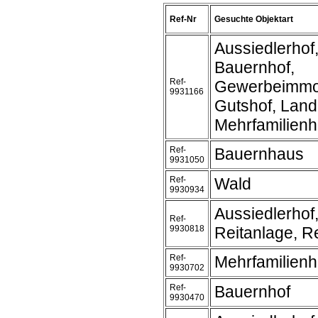
Ref-Nr
Gesuchte Objektart
Aussiedlerhof
Bauernhof,
Ref-
Gewerbeimmob
9931166
Gutshof, Land
Mehrfamilien
Ref-
Bauernhaus
9931050
Ref-
Wald
9930934
Aussiedlerhof
Ref-
9930818
Reitanlage, Re
Ref-
Mehrfamilien
9930702
Ref-
Bauernhof
9930470