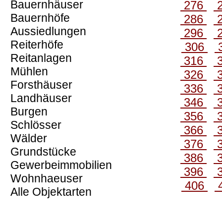
Bauernhäuser
276
Bauernhöfe
286
Aussiedlungen
296
Reiterhöfe
306
Reitanlagen
316
Mühlen
326
Forsthäuser
336
Landhäuser
346
Burgen
356
Schlösser
366
Wälder
376
Grundstücke
386
Gewerbeimmobilien
396
Wohnhaeuser
406
Alle Objektarten