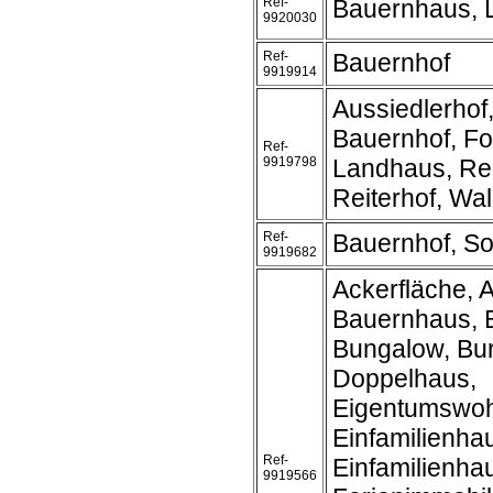
Ref-
Bauernhaus, 
9920030
Ref-
Bauernhof
9919914
Aussiedlerhof
Bauernhof, Fo
Ref-
9919798
Landhaus, Rei
Reiterhof, Wa
Ref-
Bauernhof, So
9919682
Ackerfläche, A
Bauernhaus, 
Bungalow, Bur
Doppelhaus,
Eigentumswo
Einfamilienha
Ref-
Einfamilienh
9919566