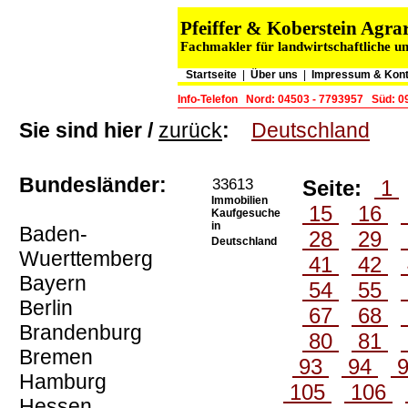
Pfeiffer & Koberstein Ag
Fachmakler für landwirtschaftliche u
Startseite
|
Über uns
|
Impressum & Kont
Info-Telefon
Nord: 04503 - 7793957
Süd: 0
Sie sind hier /
zurück
:
Deutschland
Bundesländer:
33613
Seite:
1
Immobilien
15
16
Kaufgesuche
in
Baden-
28
29
Deutschland
Wuerttemberg
41
42
Bayern
54
55
Berlin
67
68
Brandenburg
80
81
Bremen
93
94
Hamburg
105
106
Hessen