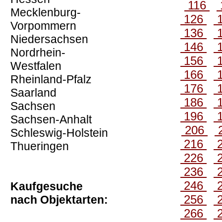
116
Mecklenburg-
126
Vorpommern
136
Niedersachsen
146
Nordrhein-
156
Westfalen
166
Rheinland-Pfalz
176
Saarland
186
Sachsen
196
Sachsen-Anhalt
206
Schleswig-Holstein
216
Thueringen
226
236
246
Kaufgesuche
256
nach Objektarten:
266