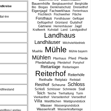
Bauernhöfe
Bergbauernhof
Berghütte
ndkreise
Bio
Biogas
Denkmalschutz
Dreiseithof
Eigenjagd
Fachwerkhaus
Ferienhaus
Fischteich
Fischweiher
Fläche
tal-Inn
Forsthaus
Forsthäuser
Geflügel
Gutshof
Geflügelhof
Grünland
Gärtnerei
Jagd
Herrenhäuser
Kraftwerk
Kuhstall
Land
Landgasthof
Landhaus
Landhäuser
Milchviehbetrieb
Mühle
Muehle
Mühle bayern
Mühlen
Pferd
Pferde
Pfarrhaus
Pferdehaltung
Pferdehof
Ponyhof
Reitanlage
Reitanlagen
Reiterhof
Reiterhöfe
Reithalle
Reitplatz
Reitstall
Schloss
Resthof
Scheune
Stall
Schloß
Schlösser
Schmiede
rdfriesland
Teich
Teiche
Tierhaltung
Turm
Vierkanthof
Vierseitenhof
Vierseithof
Villa
Waldflächen
Waldgrundstück
Wasser
Wassergrundstück
Wasserkraft
Wasserkraftanlage
ngolfing-Landau