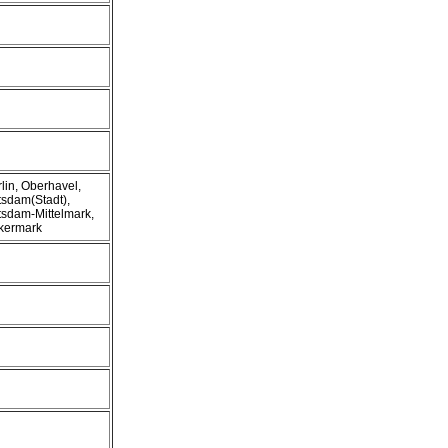
lin, Oberhavel,
tsdam(Stadt),
tsdam-Mittelmark,
kermark