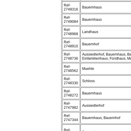
Ref-
Bauernhaus
2749316
Ref-
Bauernhaus
2749084
Ref-
Landhaus
2748968
Ref-
Bauernhof
2748910
Ref-
Aussiedlerhof, Bauernhaus, B
2748736
Einfamilienhaus, Forsthaus, M
Ref-
Muehle
2748562
Ref-
Schloss
2748330
Ref-
Bauernhaus
2748272
Ref-
Aussiedlerhof
2747982
Ref-
Bauernhaus, Bauernhof
2747344
Ref-