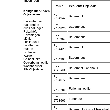
Thueringen
Ref-Nr
Gesuchte Objektart
Kaufgesuche nach
Objektarten:
Ref-
Bauernhof
2754942
Bauernhäuser
Bauernhöfe
Ref-
Bauernhaus
Aussiedlungen
2754826
Reiterhöfe
Reitanlagen
Ref-
Bauernhaus
Mühlen
2754652
Forsthäuser
Landhäuser
Ref-
Bauernhof
Burgen
2754420
Schlösser
Wälder
Ref-
Bauernhaus
Grundstücke
2754304
Gewerbeimmobilien
Wohnhaeuser
Ref-
Bauernhof, Landhaus
Alle Objektarten
2754188
Ref-
Bauernhaus
2754072
Ref-
Ferienimmobilie
2753782
Ref-
Landhaus
2753666
Ref-
Bauernhof, Gutshof, Reiterhof