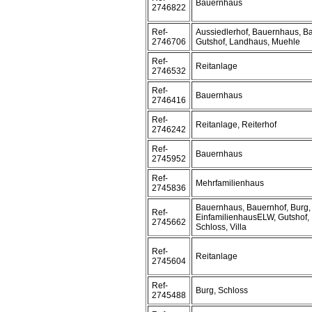
Bauernhaus
2746822
Ref-
Aussiedlerhof, Bauernhaus, Ba
2746706
Gutshof, Landhaus, Muehle
Ref-
Reitanlage
2746532
Ref-
Bauernhaus
2746416
Ref-
Reitanlage, Reiterhof
2746242
Ref-
Bauernhaus
2745952
Ref-
Mehrfamilienhaus
2745836
Bauernhaus, Bauernhof, Burg, 
Ref-
EinfamilienhausELW, Gutshof,
2745662
Schloss, Villa
Ref-
Reitanlage
2745604
Ref-
Burg, Schloss
2745488