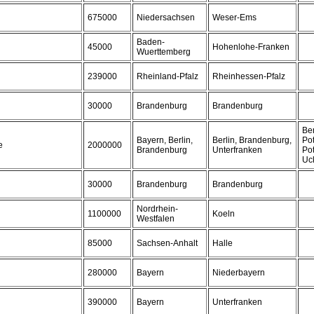
675000
Niedersachsen
Weser-Ems
Baden-
45000
Hohenlohe-Franken
Wuerttemberg
239000
Rheinland-Pfalz
Rheinhessen-Pfalz
30000
Brandenburg
Brandenburg
Ber
Bayern, Berlin,
Berlin, Brandenburg,
Po
e
2000000
Brandenburg
Unterfranken
Po
Uc
30000
Brandenburg
Brandenburg
Nordrhein-
1100000
Koeln
Westfalen
85000
Sachsen-Anhalt
Halle
280000
Bayern
Niederbayern
390000
Bayern
Unterfranken