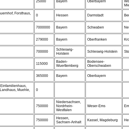
25000
Bayern
Oberbayern
Wo
Mi
uernhof, Forsthaus,
0
Hessen
Darmstadt
Be
7000000
Bayern
Schwaben
Ne
279000
Bayern
Oberfranken
Kr
Schleswig-
700000
Schleswig-Holstein
St
Holstein
Baden-
Bodensee-
115000
Wuerttemberg
Oberschwaben
365000
Bayern
Oberbayern
Einfamilienhaus,
 Landhaus, Muehle,
0
Niedersachsen,
750000
Nordrhein-
Weser-Ems
Em
Westfalen
Hessen,
750000
Kassel, Magdeburg
He
Sachsen-Anhalt