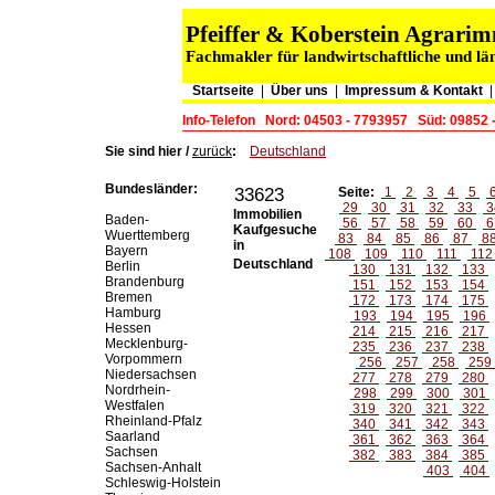
Pfeiffer & Koberstein Agrar
Fachmakler für landwirtschaftliche und lä
Startseite
|
Über uns
|
Impressum & Kontakt
Info-Telefon
Nord: 04503 - 7793957
Süd: 09852 
Sie sind hier /
zurück
:
Deutschland
Bundesländer:
33623
Seite:
1
2
3
4
5
29
30
31
32
33
3
Immobilien
Baden-
56
57
58
59
60
6
Kaufgesuche
Wuerttemberg
83
84
85
86
87
8
in
Bayern
108
109
110
111
11
Deutschland
Berlin
130
131
132
133
Brandenburg
151
152
153
154
Bremen
172
173
174
175
Hamburg
193
194
195
196
Hessen
214
215
216
217
Mecklenburg-
235
236
237
238
Vorpommern
256
257
258
259
Niedersachsen
277
278
279
280
Nordrhein-
298
299
300
301
Westfalen
319
320
321
322
Rheinland-Pfalz
340
341
342
343
Saarland
361
362
363
364
Sachsen
382
383
384
385
Sachsen-Anhalt
403
404
Schleswig-Holstein