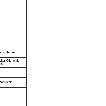
n-Dill-Kreis
ckar-Odenwald-
is
nabrueck