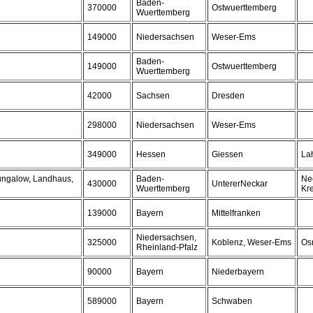
Baden-
370000
Ostwuerttemberg
Wuerttemberg
149000
Niedersachsen
Weser-Ems
Baden-
149000
Ostwuerttemberg
Wuerttemberg
42000
Sachsen
Dresden
298000
Niedersachsen
Weser-Ems
349000
Hessen
Giessen
Lah
ungalow, Landhaus,
Baden-
Ne
430000
UntererNeckar
Wuerttemberg
Kre
139000
Bayern
Mittelfranken
Niedersachsen,
325000
Koblenz, Weser-Ems
Os
Rheinland-Pfalz
90000
Bayern
Niederbayern
589000
Bayern
Schwaben