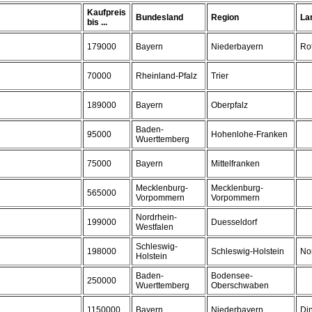
Kaufpreis
Bundesland
Region
La
bis ...
179000
Bayern
Niederbayern
Rot
70000
Rheinland-Pfalz
Trier
189000
Bayern
Oberpfalz
Baden-
95000
Hohenlohe-Franken
Wuerttemberg
75000
Bayern
Mittelfranken
Mecklenburg-
Mecklenburg-
565000
Vorpommern
Vorpommern
Nordrhein-
199000
Duesseldorf
Westfalen
Schleswig-
198000
Schleswig-Holstein
No
Holstein
Baden-
Bodensee-
250000
Wuerttemberg
Oberschwaben
1150000
Bayern
Niederbayern
Di