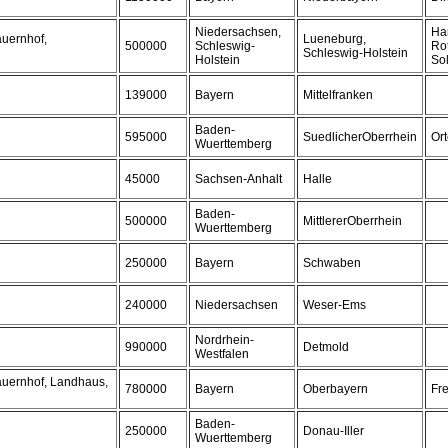
Niedersachsen,
Ha
auernhof,
Lueneburg,
500000
Schleswig-
Ro
Schleswig-Holstein
Holstein
Sol
139000
Bayern
Mittelfranken
Baden-
595000
SuedlicherOberrhein
Or
Wuerttemberg
45000
Sachsen-Anhalt
Halle
Baden-
500000
MittlererOberrhein
Wuerttemberg
250000
Bayern
Schwaben
240000
Niedersachsen
Weser-Ems
Nordrhein-
990000
Detmold
Westfalen
auernhof, Landhaus,
780000
Bayern
Oberbayern
Fre
Baden-
250000
Donau-Iller
Wuerttemberg