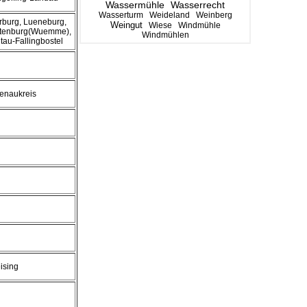
Wassermühle
Wasserrecht
Wasserturm
Weideland
Weinberg
rburg, Lueneburg,
Weingut
Wiese
Windmühle
tenburg(Wuemme),
Windmühlen
tau-Fallingbostel
tenaukreis
ising