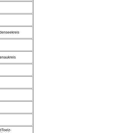
denseekreis
tenaukreis
dToelz-