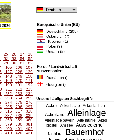
Europäische Union (EU)
t 2026
Deutschland (205)
Österreich (7)
Kroatien (1)
Polen (3)
Ungarn (5)
4
25
26
27
28
1
52
53
54
55
8
79
80
81
82
Forst- / Landwirtschaft
4
105
106
107
subventioniert
6
127
128
129
7
148
149
150
Rumänien ()
8
169
170
171
Georgien ()
9
190
191
192
0
211
212
213
1
232
233
234
2
253
254
255
Unsere häufigsten Suchbegriffe
3
274
275
276
Acker
Ackerfläche
Ackerflächen
4
295
296
297
Alleinlage
5
316
317
318
Ackerland
6
337
338
339
7
358
359
360
Alleinlage bayern
Alte mühle
Altes
8
379
380
381
Aussiedlerhof
kloster
Am see
9
400
401
402
Bauernhof
8
419
420
421
Bachlauf
Bauernhäuser
Bauernhof nrw