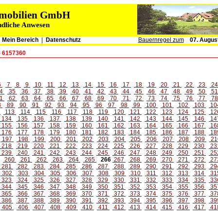
immobilien GmbH
ndliche Anwesen
|
Mein Bereich
|
Datenschutz
Bauernregel zum
07. Augus
- 6157360
6
7
8
9
10
11
12
13
14
15
16
17
18
19
20
21
22
23
2
4
35
36
37
38
39
40
41
42
43
44
45
46
47
48
49
50
5
1
62
63
64
65
66
67
68
69
70
71
72
73
74
75
76
77
7
8
89
90
91
92
93
94
95
96
97
98
99
100
101
102
103
10
2
113
114
115
116
117
118
119
120
121
122
123
124
125
12
134
135
136
137
138
139
140
141
142
143
144
145
146
14
155
156
157
158
159
160
161
162
163
164
165
166
167
16
176
177
178
179
180
181
182
183
184
185
186
187
188
18
197
198
199
200
201
202
203
204
205
206
207
208
209
21
218
219
220
221
222
223
224
225
226
227
228
229
230
23
239
240
241
242
243
244
245
246
247
248
249
250
251
25
260
261
262
263
264
265
266
267
268
269
270
271
272
27
281
282
283
284
285
286
287
288
289
290
291
292
293
29
302
303
304
305
306
307
308
309
310
311
312
313
314
31
323
324
325
326
327
328
329
330
331
332
333
334
335
33
344
345
346
347
348
349
350
351
352
353
354
355
356
35
365
366
367
368
369
370
371
372
373
374
375
376
377
37
386
387
388
389
390
391
392
393
394
395
396
397
398
39
405
406
407
408
409
410
411
412
413
414
415
416
417
41