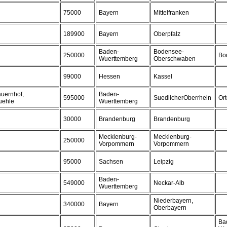
75000
Bayern
Mittelfranken
189900
Bayern
Oberpfalz
Baden-
Bodensee-
250000
Bo
Wuerttemberg
Oberschwaben
99000
Hessen
Kassel
auernhof,
Baden-
595000
SuedlicherOberrhein
Or
uehle
Wuerttemberg
30000
Brandenburg
Brandenburg
Mecklenburg-
Mecklenburg-
250000
Vorpommern
Vorpommern
95000
Sachsen
Leipzig
Baden-
549000
Neckar-Alb
Wuerttemberg
Niederbayern,
340000
Bayern
Oberbayern
Ba