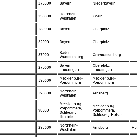
275000
Bayern
Niederbayern
Nordrhein-
250000
Koeln
Westfalen
189000
Bayern
Oberpfalz
32000
Bayern
Oberpfalz
Baden-
87000
Ostwuerttemberg
Wuerttemberg
Bayern,
Oberpfalz,
270000
Thueringen
Thueringen
Mecklenburg-
Mecklenburg-
190000
Vorpommern
Vorpommern
Nordrhein-
190000
Arnsberg
Westfalen
Mecklenburg-
Mecklenburg-
Vorpommern,
98000
Vorpommern,
Schleswig-
Schleswig-Holstein
Holstein
Nordrhein-
285000
Arnsberg
Ho
Westfalen