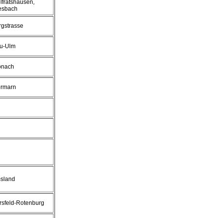
lfratshausen,
esbach
rgstrasse
u-Ulm
onach
ormarn
sland
rsfeld-Rotenburg